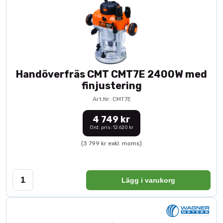
Handöverfräs CMT CMT7E 2400W med
finjustering
Art.Nr: CMT7E
4 749 kr
Ord. pris: 12 620 kr
(3 799 kr exkl. moms)
Lägg i varukorg