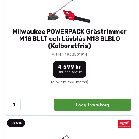
Milwaukee POWERPACK Grästrimmer
M18 BLLT och Lövblås M18 BLBLO
(Kolborstfria)
Art.Nr: 4933501914
4 599 kr
Ord. pris: 6 531 kr
(3 679 kr exkl. moms)
Lägg i varukorg
-36%