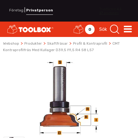
|
Företag
Privatperson
Sök
0
>
>
>
>
Webshop
Produkter
Skaftfräsar
Profil & Kontraprofil
CMT
Kontraprofilfräs Med Kullager D39,5 I11,5 R4 S8 L57