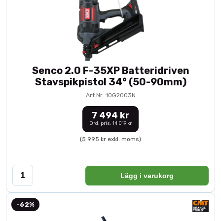
Senco 2.0 F-35XP Batteridriven
Stavspikpistol 34° (50-90mm)
Art.Nr: 10G2003N
7 494 kr
Ord. pris: 14 019 kr
(5 995 kr exkl. moms)
Lägg i varukorg
-62%