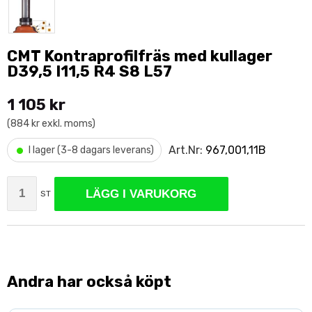
CMT Kontraprofilfräs med kullager
D39,5 I11,5 R4 S8 L57
1 105 kr
(884 kr exkl. moms)
•
Art.Nr:
967,001,11B
I lager (3-8 dagars leverans)
LÄGG I VARUKORG
ST
Andra har också köpt