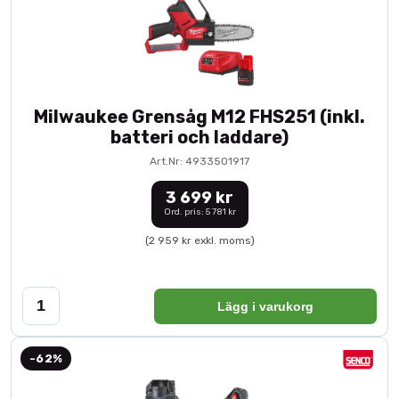
Milwaukee Grensåg M12 FHS251 (inkl.
batteri och laddare)
Art.Nr: 4933501917
3 699 kr
Ord. pris: 5 781 kr
(2 959 kr exkl. moms)
Lägg i varukorg
-62%