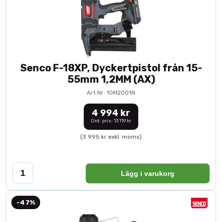
Senco F-18XP, Dyckertpistol från 15-
55mm 1,2MM (AX)
Art.Nr: 10M2001N
4 994 kr
Ord. pris: 13 119 kr
(3 995 kr exkl. moms)
Lägg i varukorg
-47%