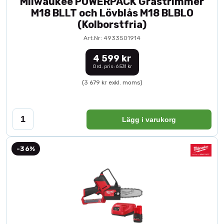
Milwaukee POWERPACK Grästrimmer
M18 BLLT och Lövblås M18 BLBLO
(Kolborstfria)
Art.Nr: 4933501914
4 599 kr
Ord. pris: 6 531 kr
(3 679 kr exkl. moms)
Lägg i varukorg
-36%