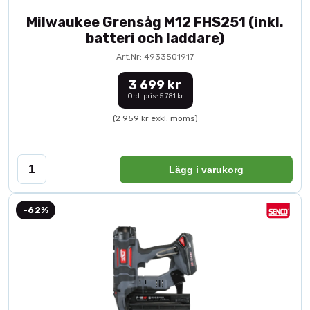
Milwaukee Grensåg M12 FHS251 (inkl.
batteri och laddare)
Art.Nr: 4933501917
3 699 kr
Ord. pris: 5 781 kr
(2 959 kr exkl. moms)
Lägg i varukorg
-62%