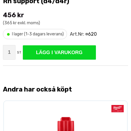
Rh support (d4/d4r)
456 kr
(365 kr exkl. moms)
•
Art.Nr:
¤620
I lager (1-3 dagars leverans)
LÄGG I VARUKORG
ST
Andra har också köpt