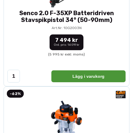
Senco 2.0 F-35XP Batteridriven
Stavspikpistol 34° (50-90mm)
Art.Nr: 10G2003N
7 494 kr
Ord. pris: 14 019 kr
(5 995 kr exkl. moms)
Lägg i varukorg
-62%