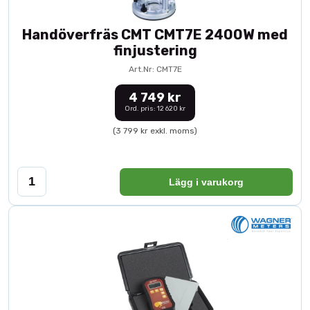
Handöverfräs CMT CMT7E 2400W med
finjustering
Art.Nr: CMT7E
4 749 kr
Ord. pris: 12 620 kr
(3 799 kr exkl. moms)
Lägg i varukorg