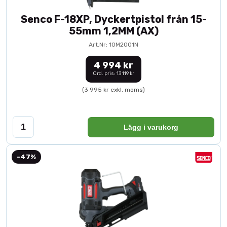
Senco F-18XP, Dyckertpistol från 15-
55mm 1,2MM (AX)
Art.Nr: 10M2001N
4 994 kr
Ord. pris: 13 119 kr
(3 995 kr exkl. moms)
Lägg i varukorg
-47%