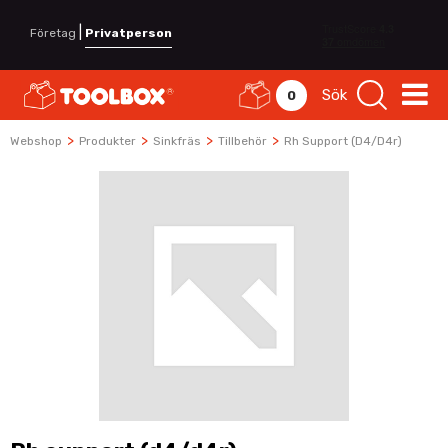
|
Företag
Privatperson
Sök
0
>
>
>
>
Webshop
Produkter
Sinkfräs
Tillbehör
Rh Support (d4/d4r)