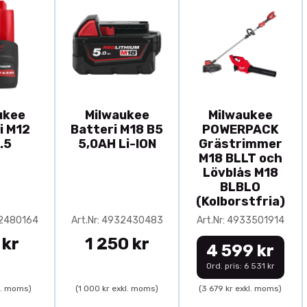
ukee
Milwaukee
Milwaukee
i M12
Batteri M18 B5
POWERPACK
.5
5,0AH Li-ION
Grästrimmer
M18 BLLT och
Lövblås M18
BLBLO
(Kolborstfria)
32480164
Art.Nr: 4932430483
Art.Nr: 4933501914
 kr
1 250 kr
4 599 kr
Ord. pris: 6 531 kr
l. moms)
(1 000 kr exkl. moms)
(3 679 kr exkl. moms)