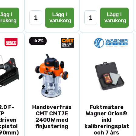
ägg i
Lägg i
Lägg i
arukorg
varukorg
varukorg
-62%
.0 F-
Handöverfräs
Fuktmätare
XP
CMT CMT7E
Wagner Orion®
driven
2400W med
inkl
pistol
finjustering
kalibreringsplatta
-90mm)
och 7 års