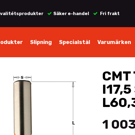
valitétsprodukter
Säker e-handel
Fri frakt
rodukter
Slipning
Specialstål
Varumärken
CMT 
I17,5
L60,
1 003