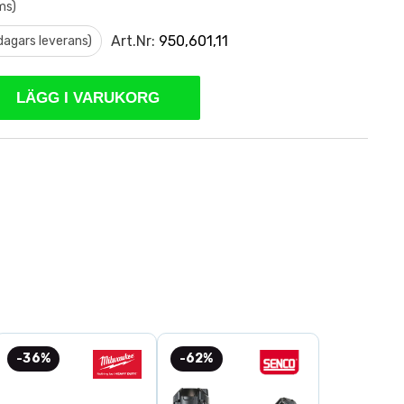
ms)
Art.Nr:
950,601,11
 dagars leverans)
LÄGG I VARUKORG
-36%
-62%