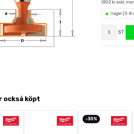
(802 kr exkl. mo
•
I lager (3-8
ST
r också köpt
-30%