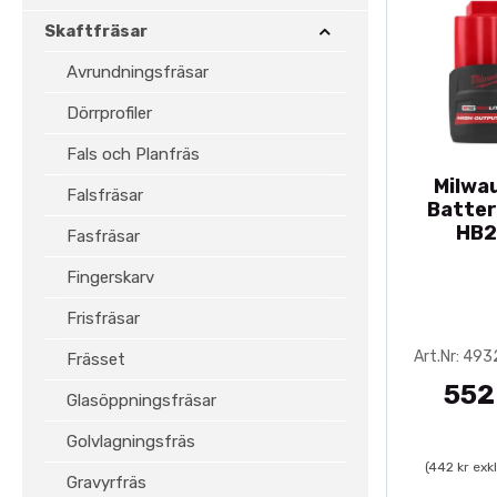
Skaftfräsar
Avrundningsfräsar
Dörrprofiler
Fals och Planfräs
Milwa
Falsfräsar
Batter
HB2
Fasfräsar
Fingerskarv
Frisfräsar
Art.Nr: 49
Frässet
552
Glasöppningsfräsar
Golvlagningsfräs
(442 kr exk
Gravyrfräs