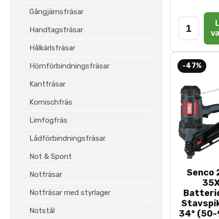
Gångjärnsfräsar
L
Handtagsfräsar
v
Hålkärlsfräsar
Hörnförbindningsfräsar
-47%
Kantfräsar
Kornischfräs
Limfogfräs
Lådförbindningsfräsar
Not & Spont
Senco 2
Notfräsar
35
Batteri
Notfräsar med styrlager
Stavspik
Notstål
34° (50