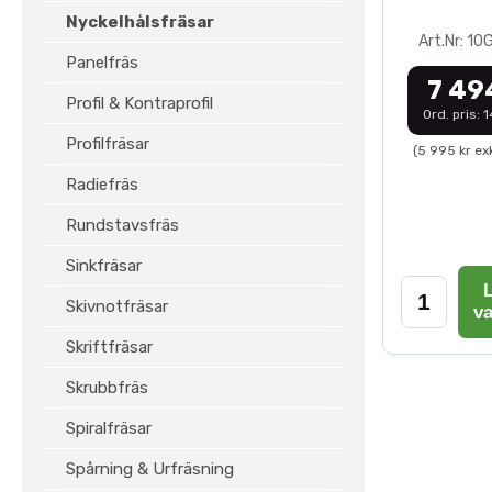
Nyckelhålsfräsar
Art.Nr: 1
Panelfräs
7 49
Profil & Kontraprofil
Ord. pris: 
Profilfräsar
(5 995 kr ex
Radiefräs
Rundstavsfräs
Sinkfräsar
L
Skivnotfräsar
v
Skriftfräsar
Skrubbfräs
Spiralfräsar
Spårning & Urfräsning