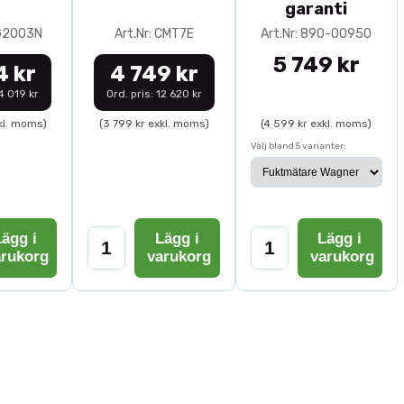
garanti
0G2003N
Art.Nr: CMT7E
Art.Nr: 890-00950
5 749 kr
4 kr
4 749 kr
14 019 kr
Ord. pris: 12 620 kr
kl. moms)
(3 799 kr exkl. moms)
(4 599 kr exkl. moms)
Välj bland 5 varianter:
ägg i
Lägg i
Lägg i
arukorg
varukorg
varukorg