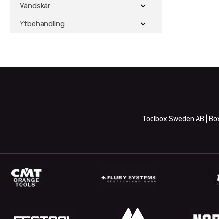
Vändskär
Ytbehandling
Toolbox Sweden AB | Box