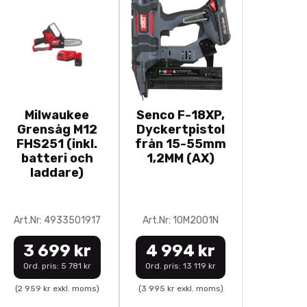
Milwaukee
Senco F-18XP,
Grensåg M12
Dyckertpistol
FHS251 (inkl.
från 15-55mm
batteri och
1,2MM (AX)
laddare)
Art.Nr: 4933501917
Art.Nr: 10M2001N
3 699 kr
4 994 kr
Ord. pris: 5 781 kr
Ord. pris: 13 119 kr
(2 959 kr exkl. moms)
(3 995 kr exkl. moms)