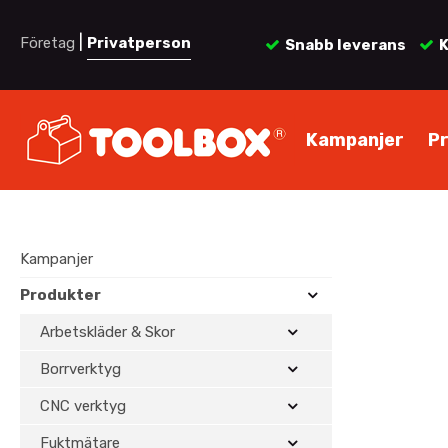
|
Företag
Privatperson
Snabb leverans
K
Kampanjer
P
Kampanjer
Produkter
Arbetskläder & Skor
Borrverktyg
CNC verktyg
Fuktmätare