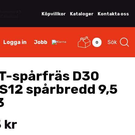
Köpvillkor
Kataloger
Kontakta oss
Logga in
Jobb
Sök
0
T-spårfräs D30
 S12 spårbredd 9,5
3
 kr