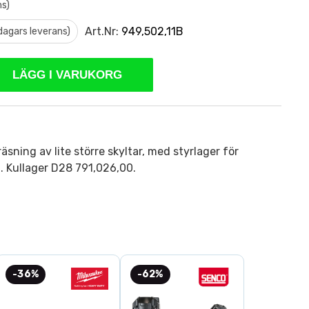
ms)
Art.Nr:
949,502,11B
 dagars leverans)
LÄGG I VARUKORG
räsning av lite större skyltar, med styrlager för
. Kullager D28 791,026,00.
-36%
-62%