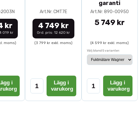
garanti
0G2003N
Art.Nr: CMT7E
Art.Nr: 890-00950
5 749 kr
4 kr
4 749 kr
14 019 kr
Ord. pris: 12 620 kr
kl. moms)
(3 799 kr exkl. moms)
(4 599 kr exkl. moms)
Välj bland 5 varianter:
ägg i
Lägg i
Lägg i
arukorg
varukorg
varukorg