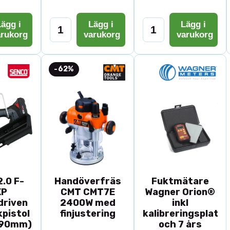
ägg i
Lägg i
Lägg i
arukorg
varukorg
varukorg
-62%
.0 F-
Handöverfräs
Fuktmätare
XP
CMT CMT7E
Wagner Orion®
driven
2400W med
inkl
pistol
finjustering
kalibreringsplatta
-90mm)
och 7 års