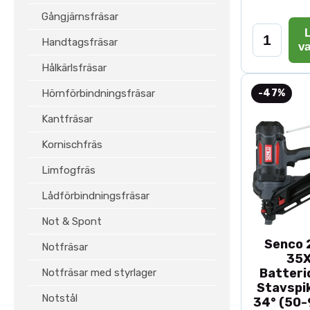
Gångjärnsfräsar
L
Handtagsfräsar
v
Hålkärlsfräsar
Hörnförbindningsfräsar
-47%
Kantfräsar
Kornischfräs
Limfogfräs
Lådförbindningsfräsar
Not & Spont
Senco 2
Notfräsar
35
Batteri
Notfräsar med styrlager
Stavspik
Notstål
34° (50