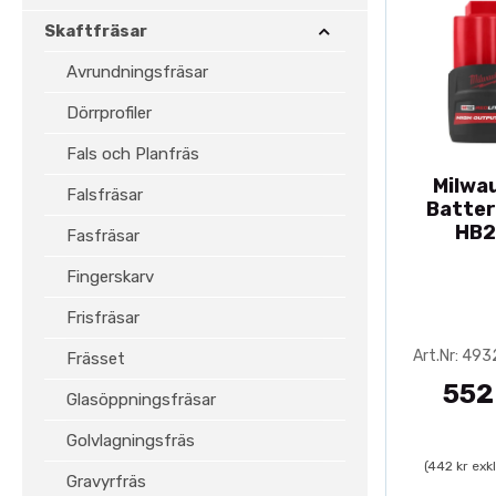
Skaftfräsar
Avrundningsfräsar
Dörrprofiler
Fals och Planfräs
Milwa
Falsfräsar
Batter
HB2
Fasfräsar
Fingerskarv
Frisfräsar
Art.Nr: 49
Frässet
552
Glasöppningsfräsar
Golvlagningsfräs
(442 kr exk
Gravyrfräs