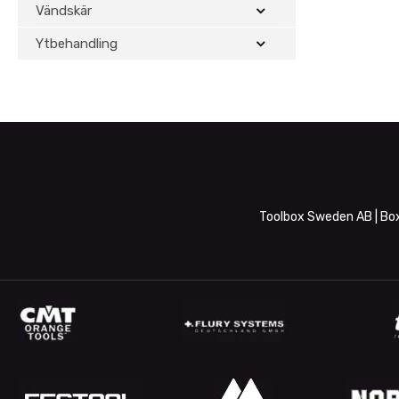
Vändskär
Ytbehandling
Toolbox Sweden AB | Box