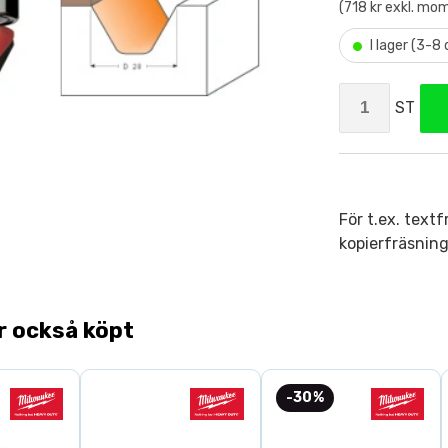
(718 kr exkl. mo
•
I lager (3-8
ST
För t.ex. textf
kopierfräsning
r också köpt
-30%