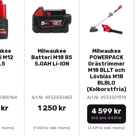
ukee
Milwaukee
Milwaukee
i M12
Batteri M18 B5
POWERPACK
.5
5,0AH Li-ION
Grästrimmer
M18 BLLT och
Lövblås M18
BLBLO
(Kolborstfria)
32480164
Art.Nr: 4932430483
Art.Nr: 4933501914
 kr
1 250 kr
4 599 kr
Ord. pris: 6 531 kr
l. moms)
(1 000 kr exkl. moms)
(3 679 kr exkl. moms)