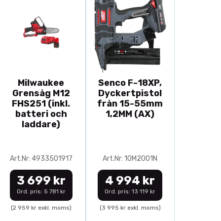
Milwaukee
Senco F-18XP,
Grensåg M12
Dyckertpistol
FHS251 (inkl.
från 15-55mm
batteri och
1,2MM (AX)
laddare)
Art.Nr: 4933501917
Art.Nr: 10M2001N
3 699 kr
4 994 kr
Ord. pris: 5 781 kr
Ord. pris: 13 119 kr
(2 959 kr exkl. moms)
(3 995 kr exkl. moms)