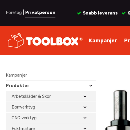
|
Företag
Privatperson
Snabb leverans
K
Kampanjer
P
Kampanjer
Produkter
Arbetskläder & Skor
Borrverktyg
CNC verktyg
Fuktmätare