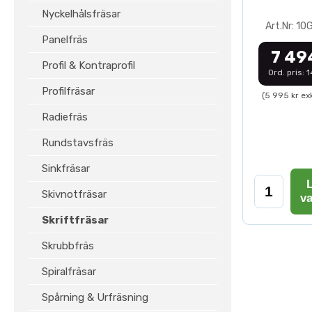
Nyckelhålsfräsar
Art.Nr: 1
Panelfräs
7 49
Profil & Kontraprofil
Ord. pris: 
Profilfräsar
(5 995 kr ex
Radiefräs
Rundstavsfräs
Sinkfräsar
L
Skivnotfräsar
v
Skriftfräsar
Skrubbfräs
Spiralfräsar
Spårning & Urfräsning