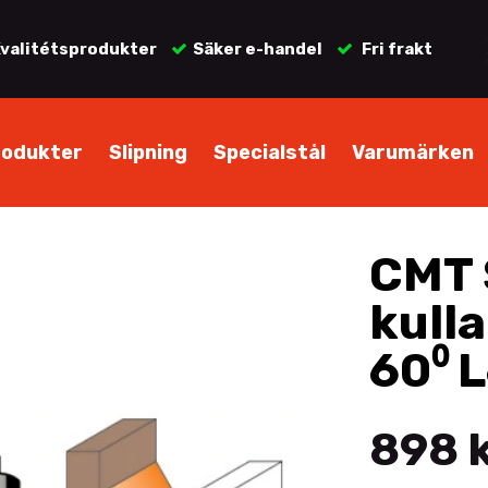
valitétsprodukter
Säker e-handel
Fri frakt
rodukter
Slipning
Specialstål
Varumärken
CMT 
kull
60⁰ 
898 