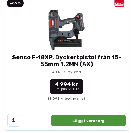
-62%
Senco F-18XP, Dyckertpistol från 15-
55mm 1,2MM (AX)
Art.Nr: 10M2001N
4 994 kr
Ord. pris: 13 119 kr
(3 995 kr exkl. moms)
Lägg i varukorg