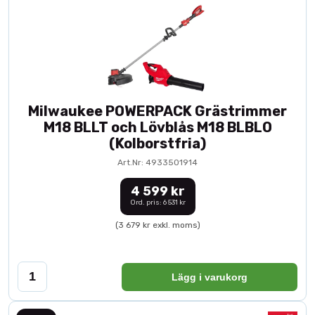
Milwaukee POWERPACK Grästrimmer
M18 BLLT och Lövblås M18 BLBLO
(Kolborstfria)
Art.Nr: 4933501914
4 599 kr
Ord. pris: 6 531 kr
(3 679 kr exkl. moms)
Lägg i varukorg