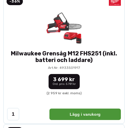
-36%
Milwaukee Grensåg M12 FHS251 (inkl.
batteri och laddare)
Art.Nr: 4933501917
3 699 kr
Ord. pris: 5 781 kr
(2 959 kr exkl. moms)
Lägg i varukorg