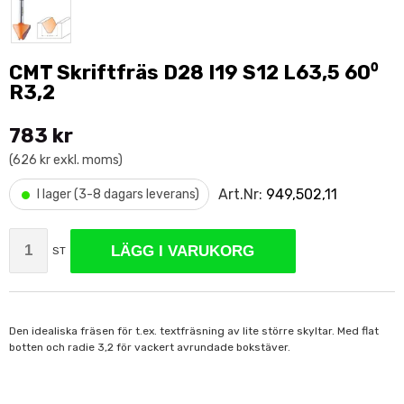
CMT Skriftfräs D28 I19 S12 L63,5 60⁰
R3,2
783 kr
(626 kr exkl. moms)
•
Art.Nr:
949,502,11
I lager (3-8 dagars leverans)
LÄGG I VARUKORG
ST
Den idealiska fräsen för t.ex. textfräsning av lite större skyltar. Med flat
botten och radie 3,2 för vackert avrundade bokstäver.