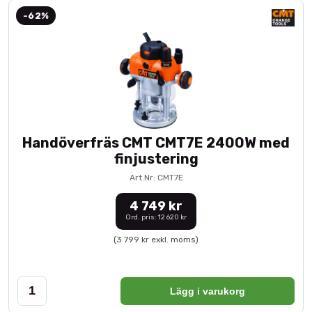
-62%
Handöverfräs CMT CMT7E 2400W med
finjustering
Art.Nr: CMT7E
4 749 kr
Ord. pris: 12 620 kr
(3 799 kr exkl. moms)
Lägg i varukorg