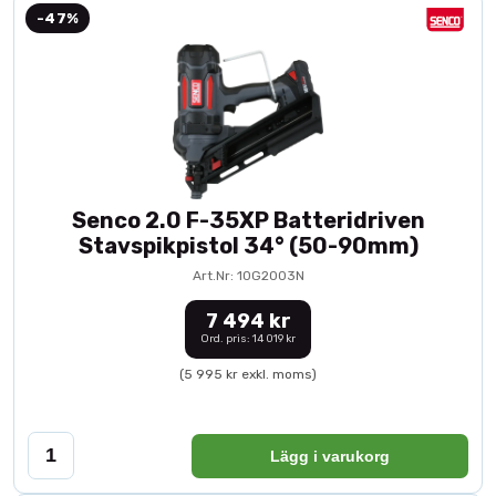
-47%
Senco 2.0 F-35XP Batteridriven
Stavspikpistol 34° (50-90mm)
Art.Nr: 10G2003N
7 494 kr
Ord. pris: 14 019 kr
(5 995 kr exkl. moms)
Lägg i varukorg