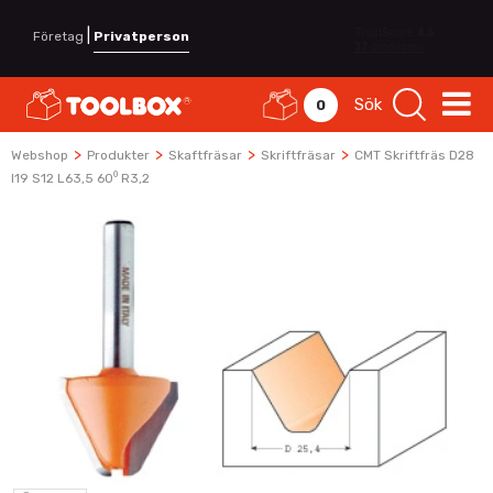
|
Företag
Privatperson
Sök
0
>
>
>
>
Webshop
Produkter
Skaftfräsar
Skriftfräsar
CMT Skriftfräs D28
I19 S12 L63,5 60⁰ R3,2