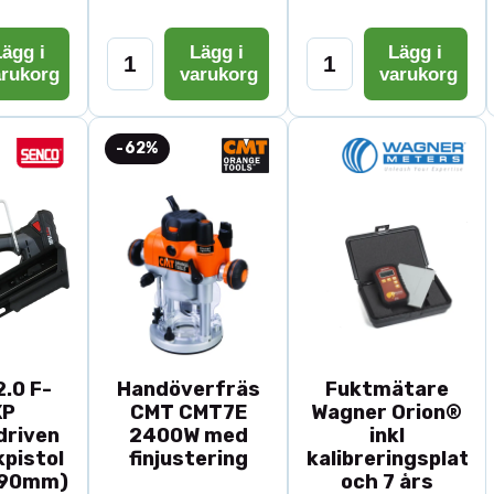
ägg i
Lägg i
Lägg i
arukorg
varukorg
varukorg
-62%
.0 F-
Handöverfräs
Fuktmätare
XP
CMT CMT7E
Wagner Orion®
driven
2400W med
inkl
pistol
finjustering
kalibreringsplatta
-90mm)
och 7 års