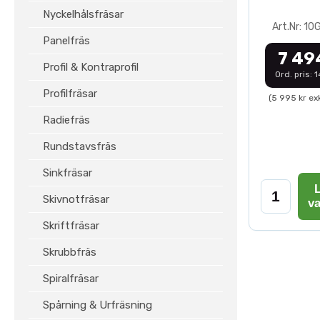
Nyckelhålsfräsar
Art.Nr: 1
Panelfräs
7 49
Profil & Kontraprofil
Ord. pris: 
Profilfräsar
(5 995 kr ex
Radiefräs
Rundstavsfräs
Sinkfräsar
L
Skivnotfräsar
v
Skriftfräsar
Skrubbfräs
Spiralfräsar
Spårning & Urfräsning