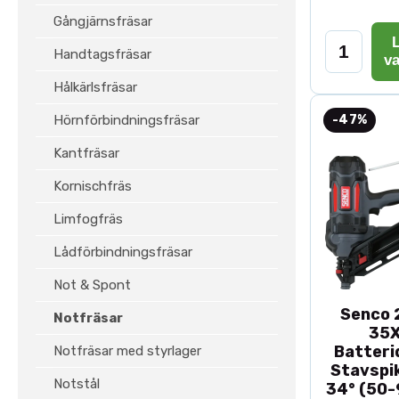
Gångjärnsfräsar
L
Handtagsfräsar
v
Hålkärlsfräsar
Hörnförbindningsfräsar
-47%
Kantfräsar
Kornischfräs
Limfogfräs
Lådförbindningsfräsar
Not & Spont
Senco 2
Notfräsar
35
Batteri
Notfräsar med styrlager
Stavspik
Notstål
34° (50