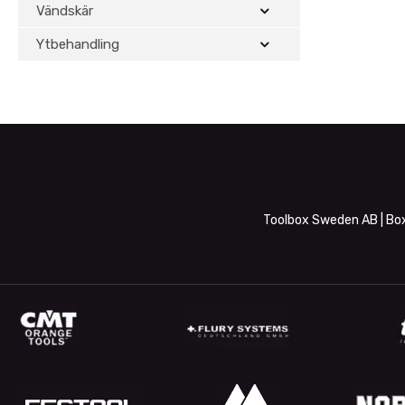
Vändskär
Ytbehandling
Toolbox Sweden AB | Box