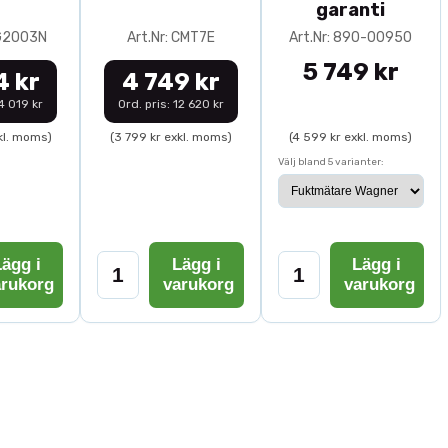
garanti
0G2003N
Art.Nr: CMT7E
Art.Nr: 890-00950
5 749 kr
4 kr
4 749 kr
14 019 kr
Ord. pris: 12 620 kr
kl. moms)
(3 799 kr exkl. moms)
(4 599 kr exkl. moms)
Välj bland 5 varianter:
ägg i
Lägg i
Lägg i
arukorg
varukorg
varukorg