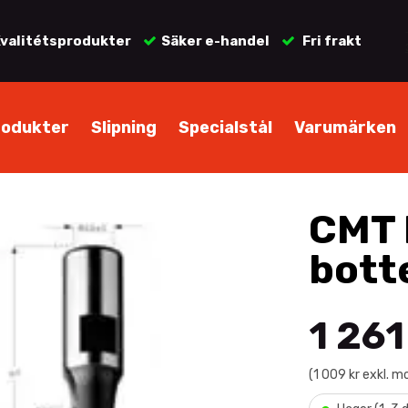
valitétsprodukter
Säker e-handel
Fri frakt
rodukter
Slipning
Specialstål
Varumärken
CMT 
bott
1 261
(1 009 kr exkl. 