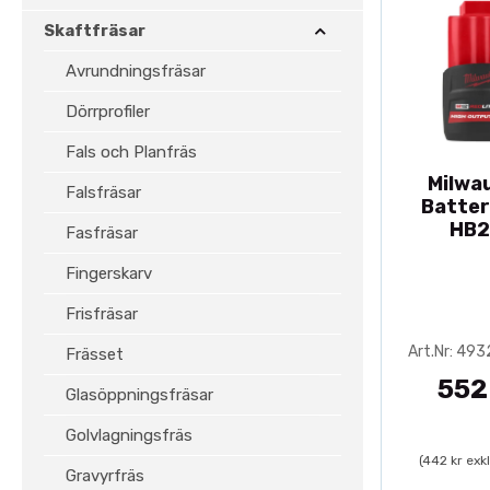
Skaftfräsar
Avrundningsfräsar
Dörrprofiler
Fals och Planfräs
Milwa
Falsfräsar
Batter
HB2
Fasfräsar
Fingerskarv
Frisfräsar
Art.Nr: 49
Frässet
552
Glasöppningsfräsar
Golvlagningsfräs
(442 kr exk
Gravyrfräs