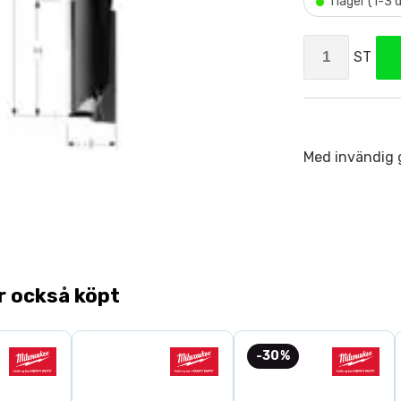
•
I lager (1-3
ST
Med invändig 
r också köpt
-30%