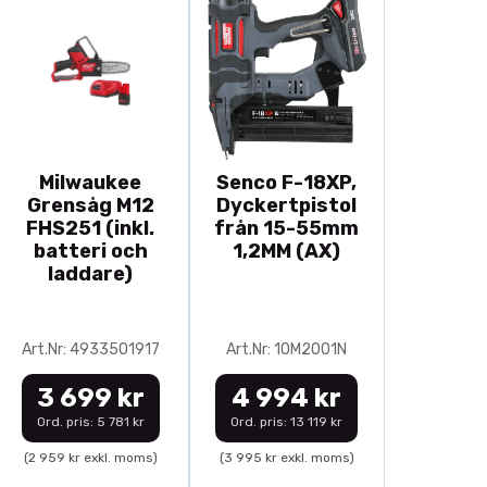
Milwaukee
Senco F-18XP,
Grensåg M12
Dyckertpistol
FHS251 (inkl.
från 15-55mm
batteri och
1,2MM (AX)
laddare)
Art.Nr: 4933501917
Art.Nr: 10M2001N
3 699 kr
4 994 kr
Ord. pris: 5 781 kr
Ord. pris: 13 119 kr
(2 959 kr exkl. moms)
(3 995 kr exkl. moms)