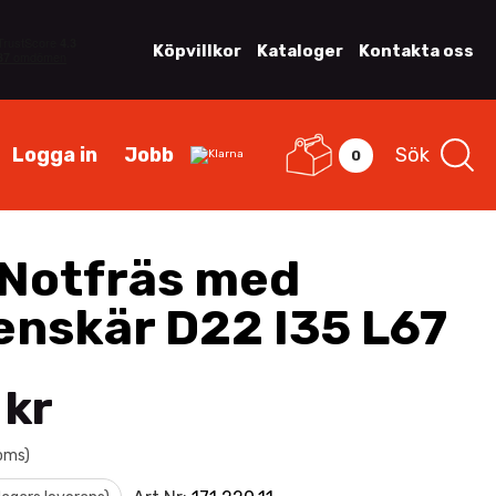
Köpvillkor
Kataloger
Kontakta oss
Logga in
Jobb
Sök
0
Notfräs med
enskär D22 I35 L67
 kr
moms)