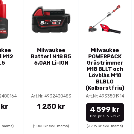
ukee
Milwaukee
Milwaukee
i M12
Batteri M18 B5
POWERPACK
.5
5,0AH Li-ION
Grästrimmer
M18 BLLT och
Lövblås M18
BLBLO
(Kolborstfria)
32480164
Art.Nr: 4932430483
Art.Nr: 4933501914
 kr
1 250 kr
4 599 kr
Ord. pris: 6 531 kr
l. moms)
(1 000 kr exkl. moms)
(3 679 kr exkl. moms)