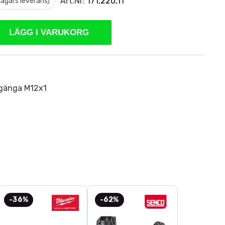
Art.Nr:
171,220,11
 dagars leverans)
LÄGG I VARUKORG
gänga M12x1
-36%
-62%