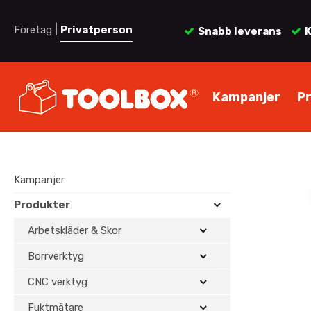
|
Företag
Privatperson
Snabb leverans
K
Kampanjer
P
Kampanjer
Produkter
Arbetskläder & Skor
Borrverktyg
CNC verktyg
Fuktmätare