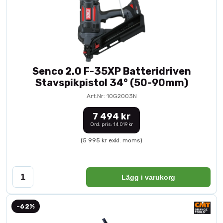
Senco 2.0 F-35XP Batteridriven
Stavspikpistol 34° (50-90mm)
Art.Nr: 10G2003N
7 494 kr
Ord. pris: 14 019 kr
(5 995 kr exkl. moms)
Lägg i varukorg
-62%