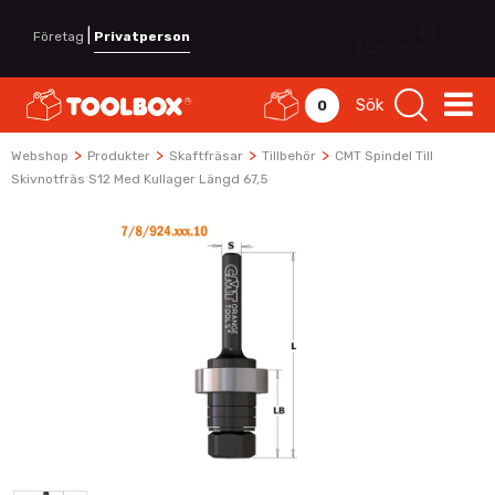
|
Företag
Privatperson
Sök
0
>
>
>
>
Webshop
Produkter
Skaftfräsar
Tillbehör
CMT Spindel Till
Skivnotfräs S12 Med Kullager Längd 67,5