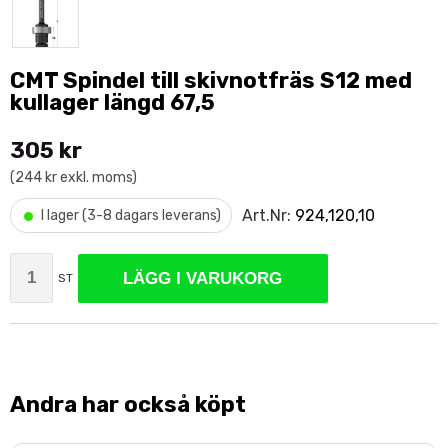
CMT Spindel till skivnotfräs S12 med
kullager längd 67,5
305 kr
(244 kr exkl. moms)
•
Art.Nr:
924,120,10
I lager (3-8 dagars leverans)
LÄGG I VARUKORG
ST
Andra har också köpt