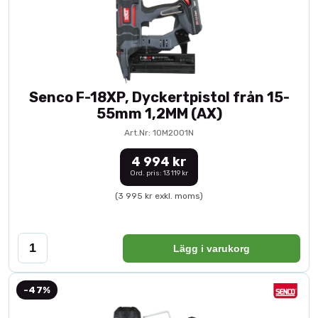
Senco F-18XP, Dyckertpistol från 15-
55mm 1,2MM (AX)
Art.Nr: 10M2001N
4 994 kr
Ord. pris: 13 119 kr
(3 995 kr exkl. moms)
Lägg i varukorg
-47%