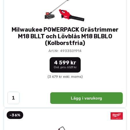
Milwaukee POWERPACK Grästrimmer
M18 BLLT och Lövblås M18 BLBLO
(Kolborstfria)
Art.Nr: 4933501914
4 599 kr
Ord. pris: 6 531 kr
(3 679 kr exkl. moms)
Lägg i varukorg
-36%