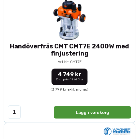
Handöverfräs CMT CMT7E 2400W med
finjustering
Art.Nr: CMT7E
4 749 kr
Ord. pris: 12 620 kr
(3 799 kr exkl. moms)
Lägg i varukorg