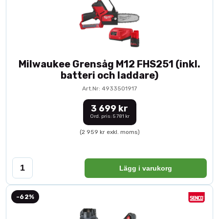
Milwaukee Grensåg M12 FHS251 (inkl.
batteri och laddare)
Art.Nr: 4933501917
3 699 kr
Ord. pris: 5 781 kr
(2 959 kr exkl. moms)
Lägg i varukorg
-62%