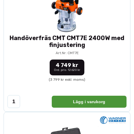
Handöverfräs CMT CMT7E 2400W med
finjustering
Art.Nr: CMT7E
4 749 kr
Ord. pris: 12 620 kr
(3 799 kr exkl. moms)
Lägg i varukorg