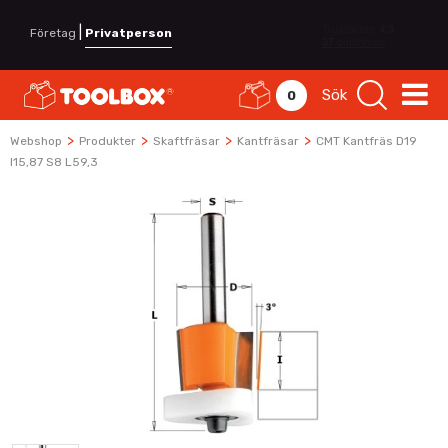
|
Företag
Privatperson
Sök
0
>
>
>
>
Webshop
Produkter
Skaftfräsar
Kantfräsar
CMT Kantfräs D19
I15,87 S8 L59,3