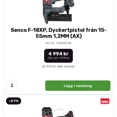
Senco F-18XP, Dyckertpistol från 15-
55mm 1,2MM (AX)
Art.Nr: 10M2001N
4 994 kr
Ord. pris: 13 119 kr
(3 995 kr exkl. moms)
Lägg i varukorg
-47%