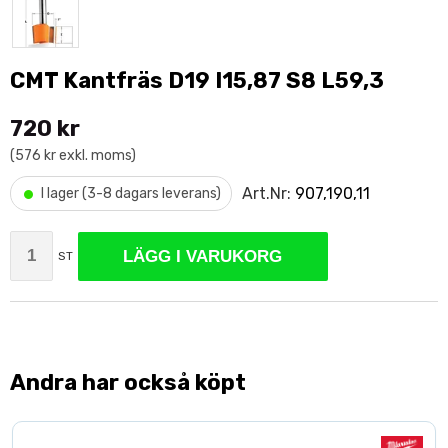
CMT Kantfräs D19 I15,87 S8 L59,3
720 kr
(576 kr exkl. moms)
•
Art.Nr:
907,190,11
I lager (3-8 dagars leverans)
LÄGG I VARUKORG
ST
Andra har också köpt