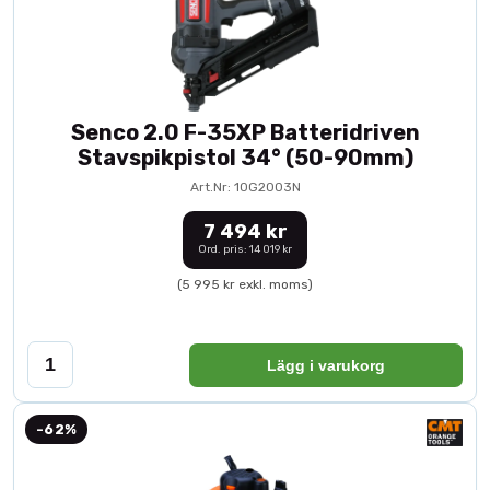
Senco 2.0 F-35XP Batteridriven
Stavspikpistol 34° (50-90mm)
Art.Nr: 10G2003N
7 494 kr
Ord. pris: 14 019 kr
(5 995 kr exkl. moms)
Lägg i varukorg
-62%