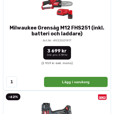
Milwaukee Grensåg M12 FHS251 (inkl.
batteri och laddare)
Art.Nr: 4933501917
3 699 kr
Ord. pris: 5 781 kr
(2 959 kr exkl. moms)
Lägg i varukorg
-62%