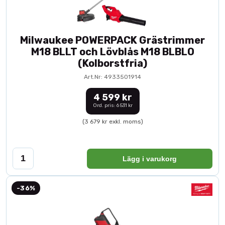
Milwaukee POWERPACK Grästrimmer
M18 BLLT och Lövblås M18 BLBLO
(Kolborstfria)
Art.Nr: 4933501914
4 599 kr
Ord. pris: 6 531 kr
(3 679 kr exkl. moms)
Lägg i varukorg
-36%