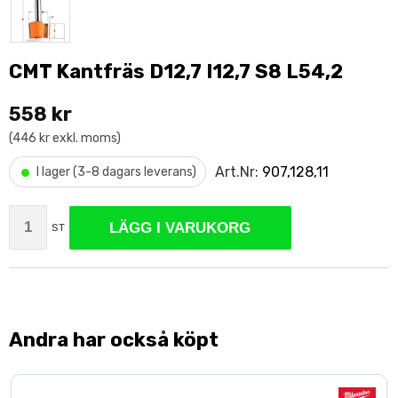
CMT Kantfräs D12,7 I12,7 S8 L54,2
558 kr
(446 kr exkl. moms)
•
Art.Nr:
907,128,11
I lager (3-8 dagars leverans)
LÄGG I VARUKORG
ST
Andra har också köpt