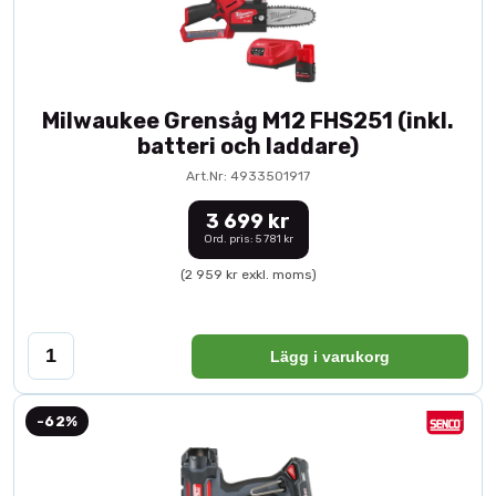
Milwaukee Grensåg M12 FHS251 (inkl.
batteri och laddare)
Art.Nr: 4933501917
3 699 kr
Ord. pris: 5 781 kr
(2 959 kr exkl. moms)
Lägg i varukorg
-62%