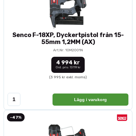
Senco F-18XP, Dyckertpistol från 15-
55mm 1,2MM (AX)
Art.Nr: 10M2001N
4 994 kr
Ord. pris: 13 119 kr
(3 995 kr exkl. moms)
Lägg i varukorg
-47%