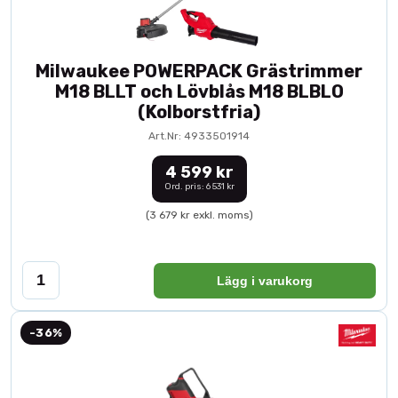
Milwaukee POWERPACK Grästrimmer
M18 BLLT och Lövblås M18 BLBLO
(Kolborstfria)
Art.Nr: 4933501914
4 599 kr
Ord. pris: 6 531 kr
(3 679 kr exkl. moms)
Lägg i varukorg
-36%