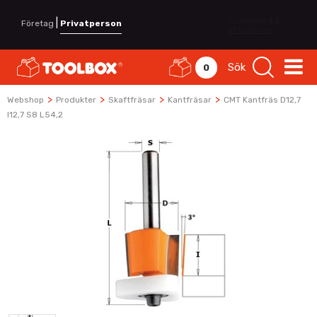
|
Företag
Privatperson
Sök
0
>
>
>
>
Webshop
Produkter
Skaftfräsar
Kantfräsar
CMT Kantfräs D12,7
I12,7 S8 L54,2