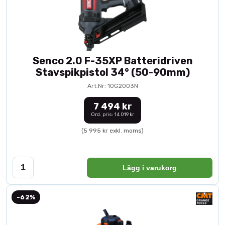
Senco 2.0 F-35XP Batteridriven
Stavspikpistol 34° (50-90mm)
Art.Nr: 10G2003N
7 494 kr
Ord. pris: 14 019 kr
(5 995 kr exkl. moms)
Lägg i varukorg
-62%