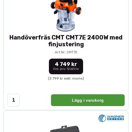
Handöverfräs CMT CMT7E 2400W med
finjustering
Art.Nr: CMT7E
4 749 kr
Ord. pris: 12 620 kr
(3 799 kr exkl. moms)
Lägg i varukorg