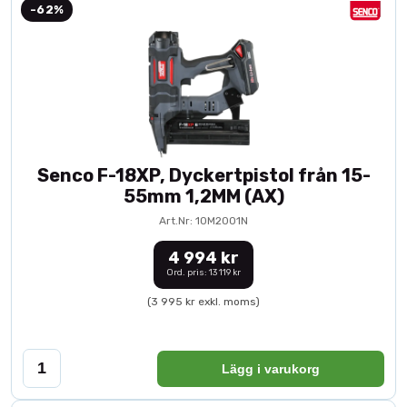
-62%
Senco F-18XP, Dyckertpistol från 15-
55mm 1,2MM (AX)
Art.Nr: 10M2001N
4 994 kr
Ord. pris: 13 119 kr
(3 995 kr exkl. moms)
Lägg i varukorg