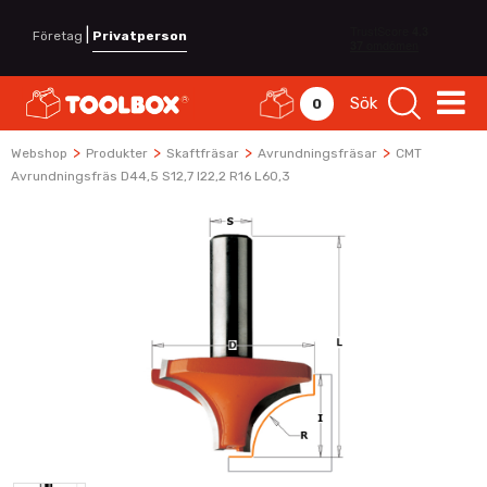
|
Företag
Privatperson
Sök
0
>
>
>
>
Webshop
Produkter
Skaftfräsar
Avrundningsfräsar
CMT
Avrundningsfräs D44,5 S12,7 I22,2 R16 L60,3