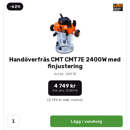
-62%
Handöverfräs CMT CMT7E 2400W med
finjustering
Art.Nr: CMT7E
4 749 kr
Ord. pris: 12 620 kr
(3 799 kr exkl. moms)
Lägg i varukorg