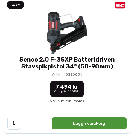
-47%
Senco 2.0 F-35XP Batteridriven
Stavspikpistol 34° (50-90mm)
Art.Nr: 10G2003N
7 494 kr
Ord. pris: 14 019 kr
(5 995 kr exkl. moms)
Lägg i varukorg