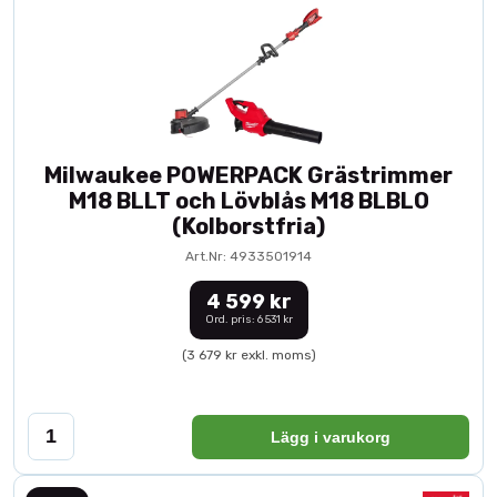
Milwaukee POWERPACK Grästrimmer
M18 BLLT och Lövblås M18 BLBLO
(Kolborstfria)
Art.Nr: 4933501914
4 599 kr
Ord. pris: 6 531 kr
(3 679 kr exkl. moms)
Lägg i varukorg