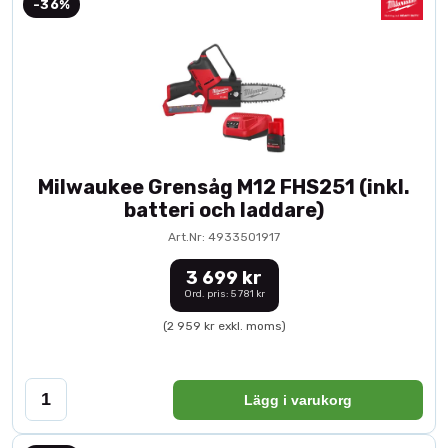
-36%
Milwaukee Grensåg M12 FHS251 (inkl.
batteri och laddare)
Art.Nr: 4933501917
3 699 kr
Ord. pris: 5 781 kr
(2 959 kr exkl. moms)
Lägg i varukorg