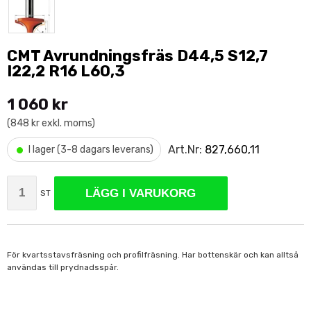
CMT Avrundningsfräs D44,5 S12,7
I22,2 R16 L60,3
1 060 kr
(848 kr exkl. moms)
•
Art.Nr:
827,660,11
I lager (3-8 dagars leverans)
LÄGG I VARUKORG
ST
För kvartsstavsfräsning och profilfräsning. Har bottenskär och kan alltså
användas till prydnadsspår.