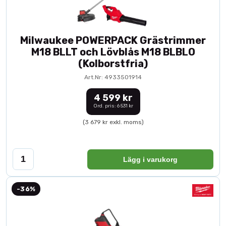
Milwaukee POWERPACK Grästrimmer
M18 BLLT och Lövblås M18 BLBLO
(Kolborstfria)
Art.Nr: 4933501914
4 599 kr
Ord. pris: 6 531 kr
(3 679 kr exkl. moms)
Lägg i varukorg
-36%