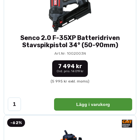
Senco 2.0 F-35XP Batteridriven
Stavspikpistol 34° (50-90mm)
Art.Nr: 10G2003N
7 494 kr
Ord. pris: 14 019 kr
(5 995 kr exkl. moms)
Lägg i varukorg
-62%