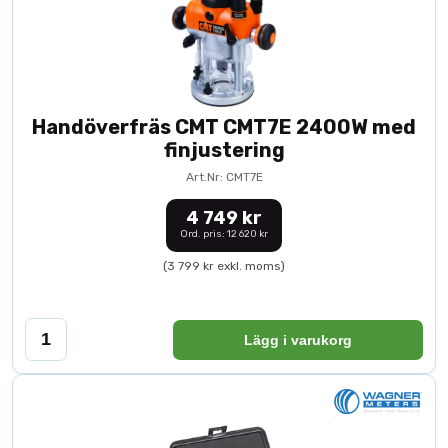
Handöverfräs CMT CMT7E 2400W med
finjustering
Art.Nr: CMT7E
4 749 kr
Ord. pris: 12 620 kr
(3 799 kr exkl. moms)
Lägg i varukorg