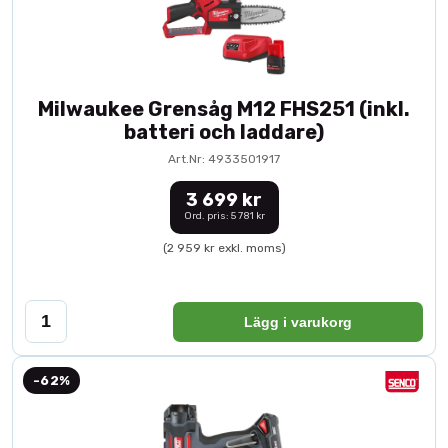
Milwaukee Grensåg M12 FHS251 (inkl.
batteri och laddare)
Art.Nr: 4933501917
3 699 kr
Ord. pris: 5 781 kr
(2 959 kr exkl. moms)
Lägg i varukorg
-62%