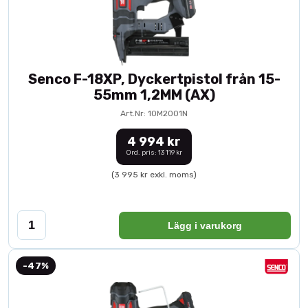
Senco F-18XP, Dyckertpistol från 15-
55mm 1,2MM (AX)
Art.Nr: 10M2001N
4 994 kr
Ord. pris: 13 119 kr
(3 995 kr exkl. moms)
Lägg i varukorg
-47%