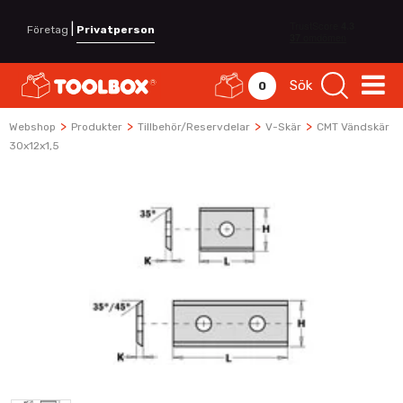
|
Företag
Privatperson
Sök
0
>
>
>
>
Webshop
Produkter
Tillbehör/Reservdelar
V-Skär
CMT Vändskär
30x12x1,5