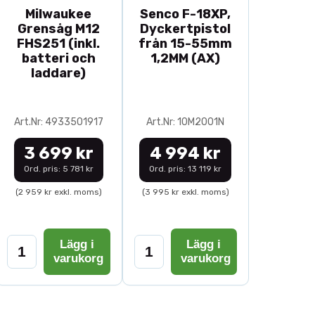
Milwaukee
Senco F-18XP,
Grensåg M12
Dyckertpistol
FHS251 (inkl.
från 15-55mm
batteri och
1,2MM (AX)
laddare)
Art.Nr: 4933501917
Art.Nr: 10M2001N
3 699 kr
4 994 kr
Ord. pris: 5 781 kr
Ord. pris: 13 119 kr
(2 959 kr exkl. moms)
(3 995 kr exkl. moms)
Lägg i
Lägg i
varukorg
varukorg