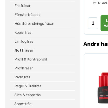
(91 kr exk
Frisfräsar
Fönsterfrässet
L
Hörnförbindningsfräsar
v
Kopierfräs
Limfogfräs
Andra ha
Notfräsar
Profil & Kontraprofil
Profilfräsar
Radiefräs
Regel & Trallfräs
Slits & tappfräs
Spontfräs