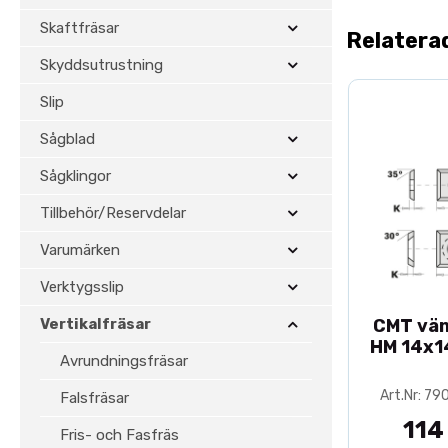
Skaftfräsar
Relatera
Skyddsutrustning
Slip
Sågblad
Sågklingor
Tillbehör/Reservdelar
Varumärken
Verktygsslip
Vertikalfräsar
CMT vä
HM 14x1
Avrundningsfräsar
Art.Nr: 79
Falsfräsar
114
Fris- och Fasfräs