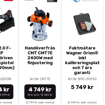
.0 F-
Handöverfräs
Fuktmätare
XP
CMT CMT7E
Wagner Orion®
driven
2400W med
inkl
pistol
finjustering
kalibreringsplatta
-90mm)
och 7 års
garanti
0G2003N
Art.Nr: CMT7E
Art.Nr: 890-00950
5 749 kr
4 kr
4 749 kr
14 019 kr
Ord. pris: 12 620 kr
kl. moms)
(3 799 kr exkl. moms)
(4 599 kr exkl. moms)