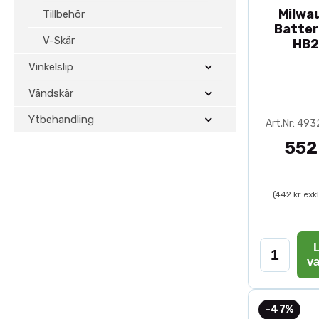
Milwa
Tillbehör
Batter
V-Skär
HB2
Vinkelslip
Vändskär
Ytbehandling
Art.Nr: 49
552
(442 kr exk
L
v
-47%