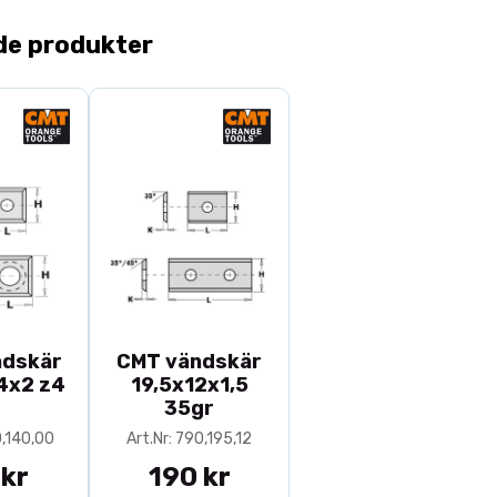
1st stäl
de produkter
4st HWM 
4st HWM
Distansri
Tekniska deta
Supersta
Verktyg 
Stift för
ndskär
CMT vändskär
4x2 z4
19,5x12x1,5
35gr
0,140,00
Art.Nr: 790,195,12
 kr
190 kr