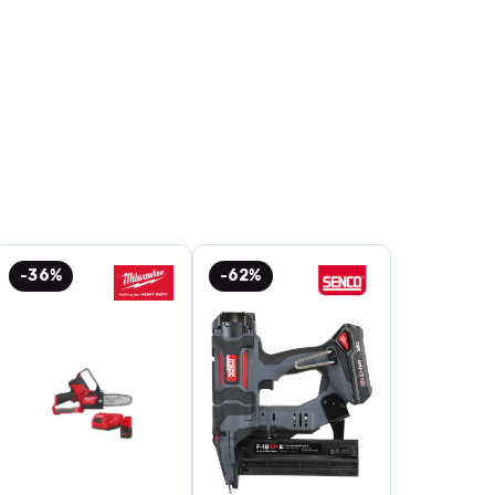
-36%
-62%