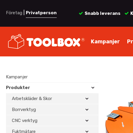
|
Företag
Privatperson
Snabb leverans
K
Kampanjer
P
Kampanjer
Produkter
Arbetskläder & Skor
Borrverktyg
CNC verktyg
Fuktmätare