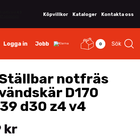
Köpvillkor
Kataloger
Kontakta oss
Logga in
Jobb
Sök
0
Ställbar notfräs
vändskär D170
39 d30 z4 v4
 kr