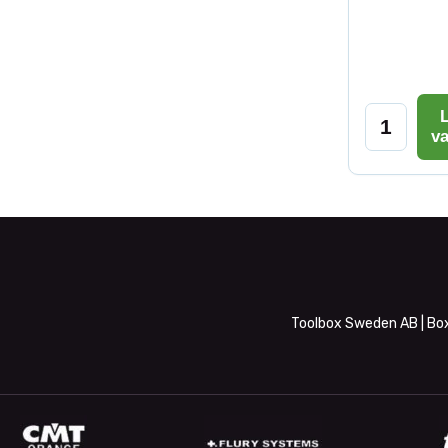
L
v
Toolbox Sweden AB | Box