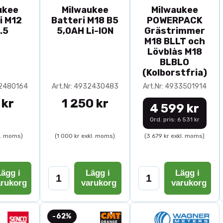
ukee
Milwaukee
Milwaukee
i M12
Batteri M18 B5
POWERPACK
.5
5,0AH Li-ION
Grästrimmer
M18 BLLT och
Lövblås M18
BLBLO
(Kolborstfria)
32480164
Art.Nr: 4932430483
Art.Nr: 4933501914
 kr
1 250 kr
4 599 kr
Ord. pris: 6 531 kr
l. moms)
(1 000 kr exkl. moms)
(3 679 kr exkl. moms)
ägg i
Lägg i
Lägg i
arukorg
varukorg
varukorg
-62%