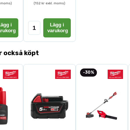
l. moms)
(152 kr exkl. moms)
ägg i
Lägg i
arukorg
varukorg
r också köpt
-30%