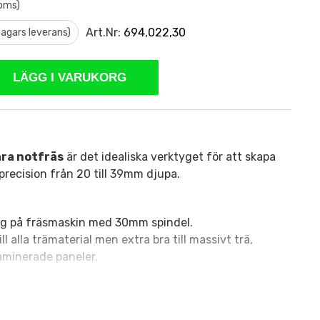
moms)
Art.Nr:
694,022,30
 dagars leverans)
LÄGG I VARUKORG
ara notfräs
är det idealiska verktyget för att skapa
recision från 20 till 39mm djupa.
g på fräsmaskin med 30mm spindel.
ll alla trämaterial men extra bra till massivt trä,
aminerade paneler.
nkluderar: