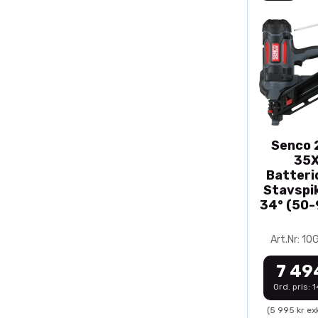
Senco 2
35
Batteri
Stavspik
34° (50
Art.Nr: 1
7 49
Ord. pris: 
(5 995 kr ex