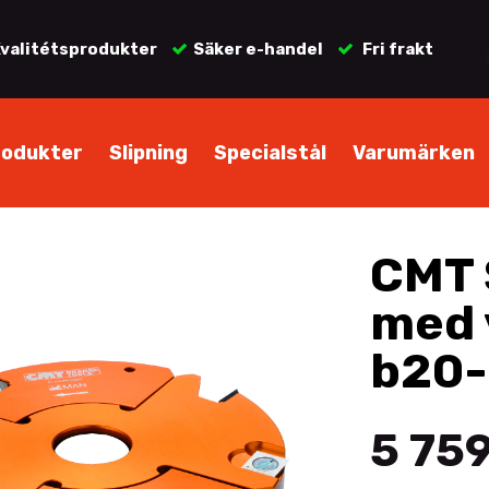
valitétsprodukter
Säker e-handel
Fri frakt
rodukter
Slipning
Specialstål
Varumärken
CMT 
med 
b20-
5 759