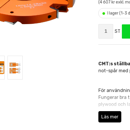
(4 607 kr exkl. 
•
I lager (1-3
ST
CMT:s ställb
not-spår med p
För användnin
Fungerar bra ti
plywood och l
Läs mer
694,022,30 i