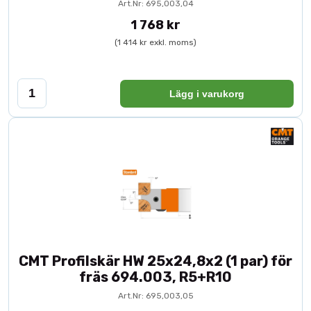
Art.Nr: 695,003,04
1 768 kr
(1 414 kr exkl. moms)
Lägg i varukorg
CMT Profilskär HW 25x24,8x2 (1 par) för
fräs 694.003, R5+R10
Art.Nr: 695,003,05