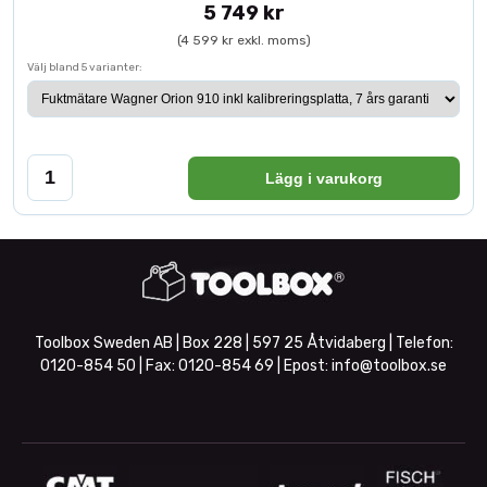
5 749 kr
(4 599 kr exkl. moms)
Välj bland 5 varianter:
Lägg i varukorg
Toolbox Sweden AB | Box 228 | 597 25 Åtvidaberg | Telefon:
0120-854 50
| Fax:
0120-854 69
| Epost:
info@toolbox.se