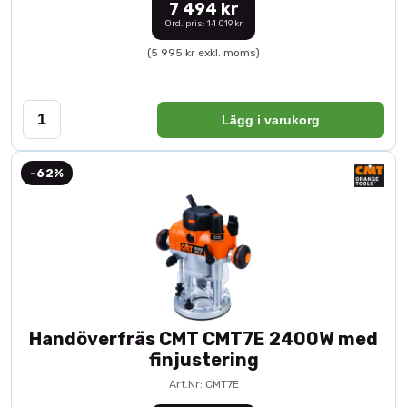
7 494 kr
Ord. pris: 14 019 kr
(5 995 kr exkl. moms)
Lägg i varukorg
-62%
Handöverfräs CMT CMT7E 2400W med
finjustering
Art.Nr: CMT7E