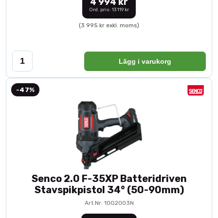
4 994 kr
Ord. pris: 13 119 kr
(3 995 kr exkl. moms)
Lägg i varukorg
-47%
Senco 2.0 F-35XP Batteridriven
Stavspikpistol 34° (50-90mm)
Art.Nr: 10G2003N