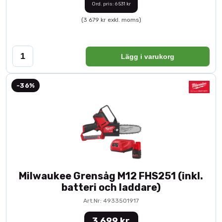
Ord. pris: 6 531 kr
(3 679 kr exkl. moms)
Lägg i varukorg
-36%
Milwaukee Grensåg M12 FHS251 (inkl.
batteri och laddare)
Art.Nr: 4933501917
3 699 kr