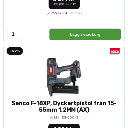
Ord. pris: 5 781 kr
(2 959 kr exkl. moms)
Lägg i varukorg
-62%
Senco F-18XP, Dyckertpistol från 15-
55mm 1,2MM (AX)
Art.Nr: 10M2001N