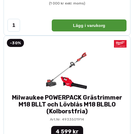
(1 000 kr exkl. moms)
Lägg i varukorg
-30%
Milwaukee POWERPACK Grästrimmer
M18 BLLT och Lövblås M18 BLBLO
(Kolborstfria)
Art.Nr: 4933501914
4 599 kr