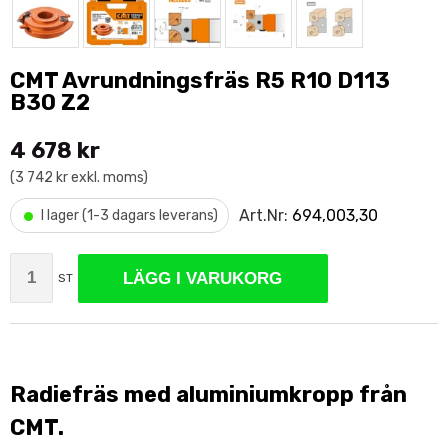
CMT Avrundningsfräs R5 R10 D113
B30 Z2
4 678 kr
(3 742 kr exkl. moms)
•
Art.Nr:
694,003,30
I lager (1-3 dagars leverans)
LÄGG I VARUKORG
ST
Radiefräs med aluminiumkropp från
CMT.