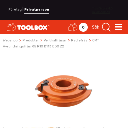
|
Företag
Privatperson
Sök
0
>
>
>
>
Webshop
Produkter
Vertikalfräsar
Radiefräs
CMT
Avrundningsfräs R5 R10 D113 B30 Z2