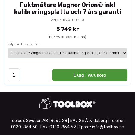
Fuktmätare Wagner Orion® inkl
kalibreringsplatta och 7 års garanti
Art.Nr: 890-00950
5 749 kr
(4 599 kr exkl. moms)
Välj bland 5 varianter:
Lägg i varukorg
Toolbox Sweden AB | Box 228 | 597 25 Åtvidaberg | Telefon:
0120-854 50
| Fax:
0120-854 69
| Epost:
info@toolbox.se