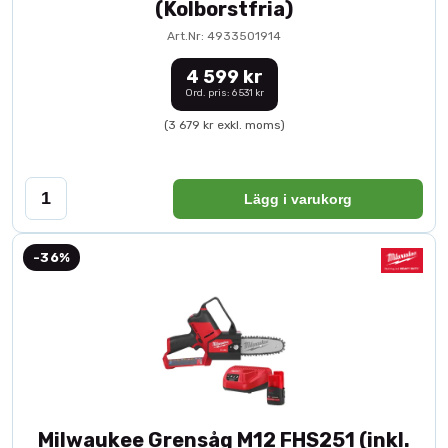
(Kolborstfria)
Art.Nr: 4933501914
4 599 kr
Ord. pris: 6 531 kr
(3 679 kr exkl. moms)
Lägg i varukorg
-36%
Milwaukee Grensåg M12 FHS251 (inkl.