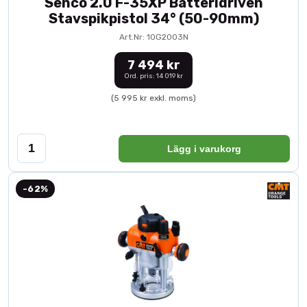
Senco 2.0 F-35XP Batteridriven
Stavspikpistol 34° (50-90mm)
Art.Nr: 10G2003N
7 494 kr
Ord. pris: 14 019 kr
(5 995 kr exkl. moms)
Lägg i varukorg
-62%