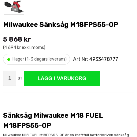
Milwaukee Sänksåg M18FPS55-0P
5 868 kr
(4 694 kr exkl. moms)
•
Art.Nr:
4933478777
I lager (1-3 dagars leverans)
LÄGG I VARUKORG
ST
Sänksåg Milwaukee M18 FUEL
M18FPS55-0P
Milwaukee M18 FUEL M18FPS55-0P är en kraftfull batteridriven sänksåg