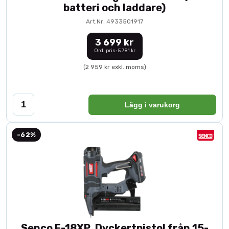
batteri och laddare)
Art.Nr: 4933501917
3 699 kr
Ord. pris: 5 781 kr
(2 959 kr exkl. moms)
Lägg i varukorg
-62%
Senco F-18XP, Dyckertpistol från 15-