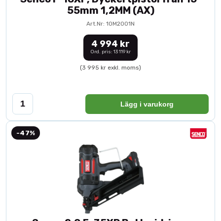
55mm 1,2MM (AX)
Art.Nr: 10M2001N
4 994 kr
Ord. pris: 13 119 kr
(3 995 kr exkl. moms)
Lägg i varukorg
-47%