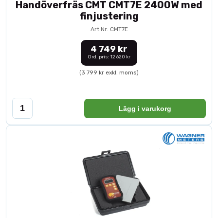
Handöverfräs CMT CMT7E 2400W med
finjustering
Art.Nr: CMT7E
4 749 kr
Ord. pris: 12 620 kr
(3 799 kr exkl. moms)
Lägg i varukorg