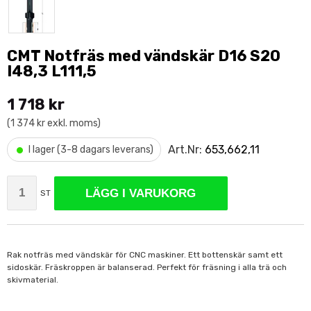
CMT Notfräs med vändskär D16 S20
I48,3 L111,5
1 718 kr
(1 374 kr exkl. moms)
•
Art.Nr:
653,662,11
I lager (3-8 dagars leverans)
LÄGG I VARUKORG
ST
Rak notfräs med vändskär för CNC maskiner. Ett bottenskär samt ett
sidoskär. Fräskroppen är balanserad. Perfekt för fräsning i alla trä och
skivmaterial.