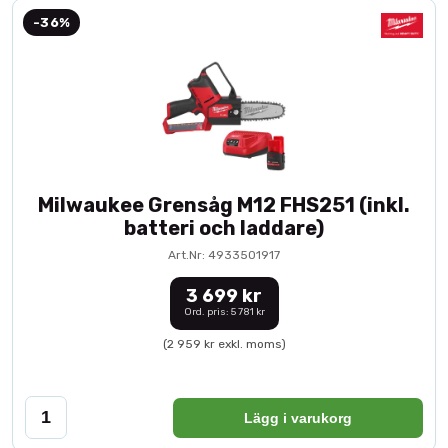
-36%
Milwaukee Grensåg M12 FHS251 (inkl.
batteri och laddare)
Art.Nr: 4933501917
3 699 kr
Ord. pris: 5 781 kr
(2 959 kr exkl. moms)
Lägg i varukorg