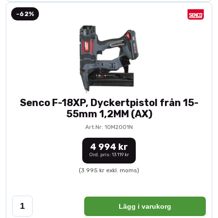
-62%
Senco F-18XP, Dyckertpistol från 15-
55mm 1,2MM (AX)
Art.Nr: 10M2001N
4 994 kr
Ord. pris: 13 119 kr
(3 995 kr exkl. moms)
Lägg i varukorg