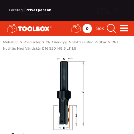
|
Företag
Privatperson
Sök
0
>
>
>
>
Webshop
Produkter
CNC Verktyg
Notfräs Med V-Skär
CMT
Notfräs Med Vändskär D16 S20 I48,3 L111,5