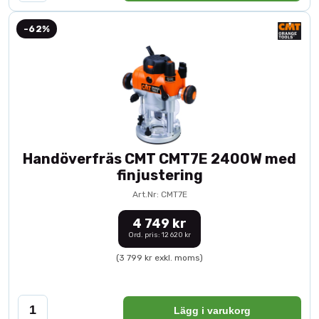
-62%
Handöverfräs CMT CMT7E 2400W med
finjustering
Art.Nr: CMT7E
4 749 kr
Ord. pris: 12 620 kr
(3 799 kr exkl. moms)
Lägg i varukorg