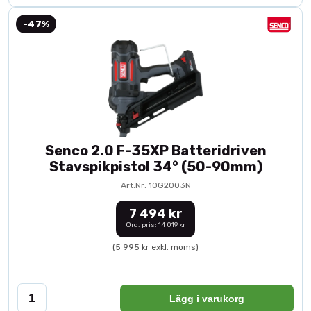
-47%
Senco 2.0 F-35XP Batteridriven
Stavspikpistol 34° (50-90mm)
Art.Nr: 10G2003N
7 494 kr
Ord. pris: 14 019 kr
(5 995 kr exkl. moms)
Lägg i varukorg