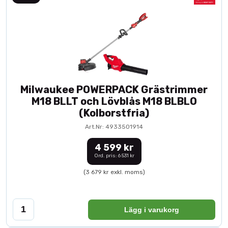
Milwaukee POWERPACK Grästrimmer
M18 BLLT och Lövblås M18 BLBLO
(Kolborstfria)
Art.Nr: 4933501914
4 599 kr
Ord. pris: 6 531 kr
(3 679 kr exkl. moms)
Lägg i varukorg