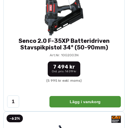
Senco 2.0 F-35XP Batteridriven
Stavspikpistol 34° (50-90mm)
Art.Nr: 10G2003N
7 494 kr
Ord. pris: 14 019 kr
(5 995 kr exkl. moms)
Lägg i varukorg
-62%