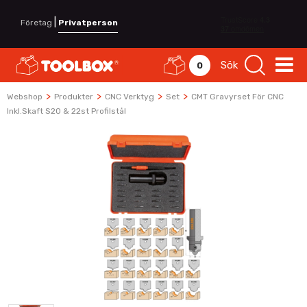
|
Företag
Privatperson
Sök
0
>
>
>
>
Webshop
Produkter
CNC Verktyg
Set
CMT Gravyrset För CNC
Inkl.skaft S20 & 22st Profilstål