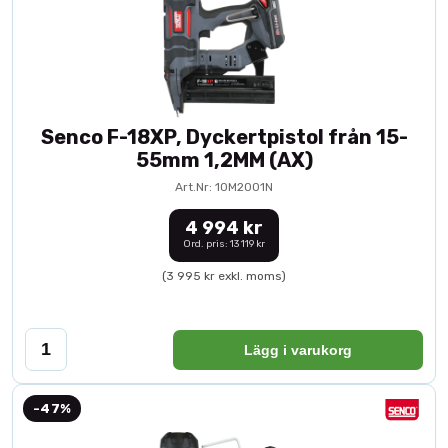
Senco F-18XP, Dyckertpistol från 15-
55mm 1,2MM (AX)
Art.Nr: 10M2001N
4 994 kr
Ord. pris: 13 119 kr
(3 995 kr exkl. moms)
Lägg i varukorg
-47%