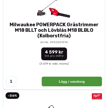
Milwaukee POWERPACK Grästrimmer
M18 BLLT och Lövblås M18 BLBLO
(Kolborstfria)
Art.Nr: 4933501914
4 599 kr
Ord. pris: 6 531 kr
(3 679 kr exkl. moms)
Lägg i varukorg
-36%