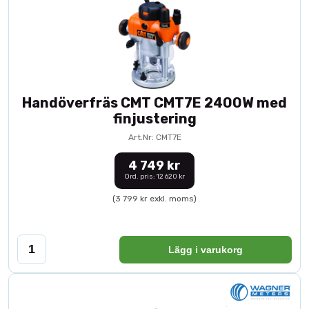
Handöverfräs CMT CMT7E 2400W med
finjustering
Art.Nr: CMT7E
4 749 kr
Ord. pris: 12 620 kr
(3 799 kr exkl. moms)
Lägg i varukorg