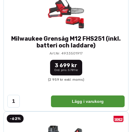
Milwaukee Grensåg M12 FHS251 (inkl.
batteri och laddare)
Art.Nr: 4933501917
3 699 kr
Ord. pris: 5 781 kr
(2 959 kr exkl. moms)
Lägg i varukorg
-62%