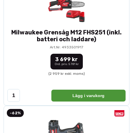
Milwaukee Grensåg M12 FHS251 (inkl.
batteri och laddare)
Art.Nr: 4933501917
3 699 kr
Ord. pris: 5 781 kr
(2 959 kr exkl. moms)
Lägg i varukorg
-62%