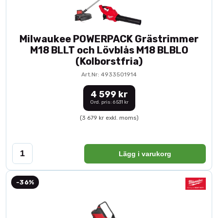
Milwaukee POWERPACK Grästrimmer
M18 BLLT och Lövblås M18 BLBLO
(Kolborstfria)
Art.Nr: 4933501914
4 599 kr
Ord. pris: 6 531 kr
(3 679 kr exkl. moms)
Lägg i varukorg
-36%