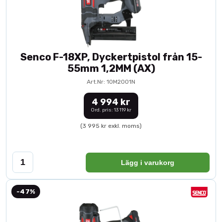
Senco F-18XP, Dyckertpistol från 15-
55mm 1,2MM (AX)
Art.Nr: 10M2001N
4 994 kr
Ord. pris: 13 119 kr
(3 995 kr exkl. moms)
Lägg i varukorg
-47%