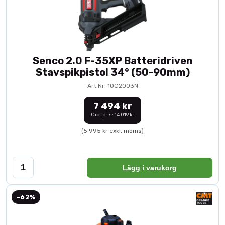
Senco 2.0 F-35XP Batteridriven
Stavspikpistol 34° (50-90mm)
Art.Nr: 10G2003N
7 494 kr
Ord. pris: 14 019 kr
(5 995 kr exkl. moms)
Lägg i varukorg
-62%