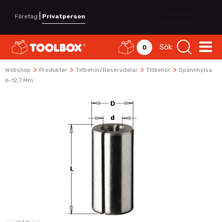
|
Företag
Privatperson
Sök
0
>
>
>
>
Webshop
Produkter
Tillbehör/Reservdelar
Tillbehör
Spännhylsa
6-12,7 Mm