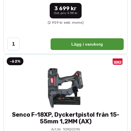
3 699 kr
Ord. pris: 5 781 kr
(2 959 kr exkl. moms)
Lägg i varukorg
-62%
Senco F-18XP, Dyckertpistol från 15-
55mm 1,2MM (AX)
Art.Nr: 10M2001N