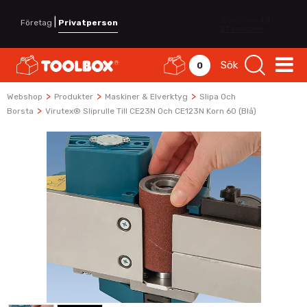
|
Företag
Privatperson
Sök
0
>
>
>
Webshop
Produkter
Maskiner & Elverktyg
Slipa Och
>
Borsta
Virutex® Sliprulle Till CE23N Och CE123N Korn 60 (Blå)