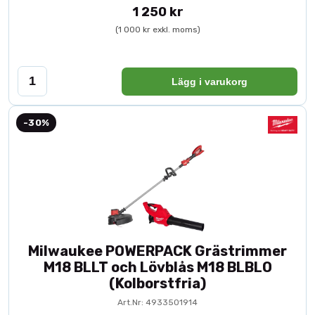
1 250 kr
(1 000 kr exkl. moms)
Lägg i varukorg
-30%
Milwaukee POWERPACK Grästrimmer
M18 BLLT och Lövblås M18 BLBLO
(Kolborstfria)
Art.Nr: 4933501914