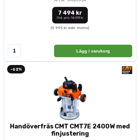
Art.Nr: 10G2003N
7 494 kr
Ord. pris: 14 019 kr
(5 995 kr exkl. moms)
Lägg i varukorg
-62%
Handöverfräs CMT CMT7E 2400W med
finjustering