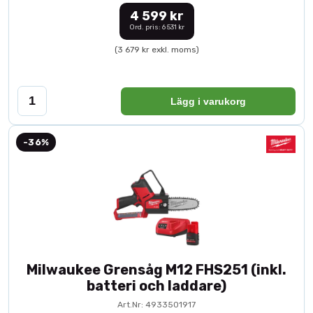
4 599 kr
Ord. pris: 6 531 kr
(3 679 kr exkl. moms)
Lägg i varukorg
-36%
Milwaukee Grensåg M12 FHS251 (inkl.
batteri och laddare)
Art.Nr: 4933501917