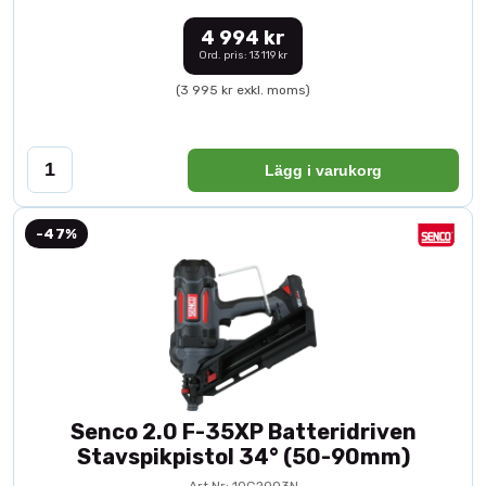
4 994 kr
Ord. pris: 13 119 kr
(3 995 kr exkl. moms)
Lägg i varukorg
-47%
Senco 2.0 F-35XP Batteridriven
Stavspikpistol 34° (50-90mm)