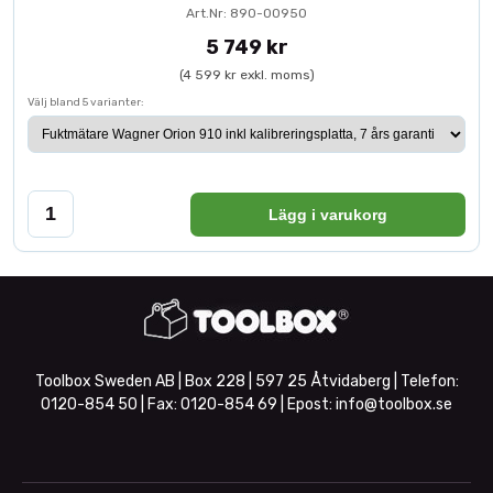
Art.Nr: 890-00950
5 749 kr
(4 599 kr exkl. moms)
Välj bland 5 varianter:
Lägg i varukorg
Toolbox Sweden AB | Box 228 | 597 25 Åtvidaberg | Telefon:
0120-854 50
| Fax:
0120-854 69
| Epost:
info@toolbox.se