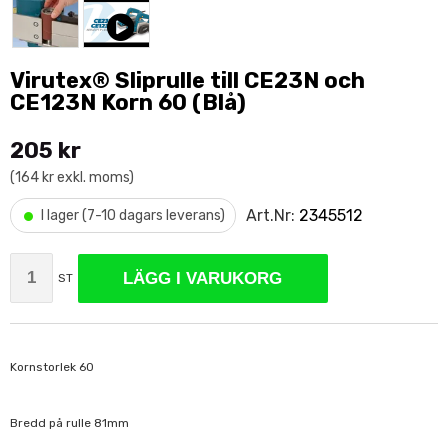
Virutex® Sliprulle till CE23N och
CE123N Korn 60 (Blå)
205 kr
(164 kr exkl. moms)
•
Art.Nr:
2345512
I lager (7-10 dagars leverans)
LÄGG I VARUKORG
ST
Kornstorlek 60
Bredd på rulle 81mm