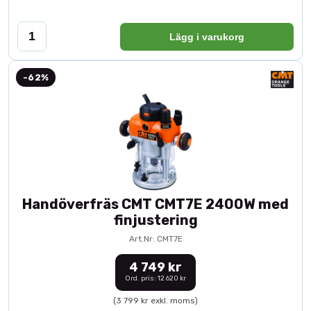
Lägg i varukorg
-62%
Handöverfräs CMT CMT7E 2400W med
finjustering
Art.Nr: CMT7E
4 749 kr
Ord. pris: 12 620 kr
(3 799 kr exkl. moms)