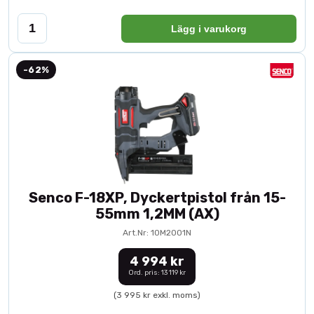
Lägg i varukorg
-62%
Senco F-18XP, Dyckertpistol från 15-
55mm 1,2MM (AX)
Art.Nr: 10M2001N
4 994 kr
Ord. pris: 13 119 kr
(3 995 kr exkl. moms)