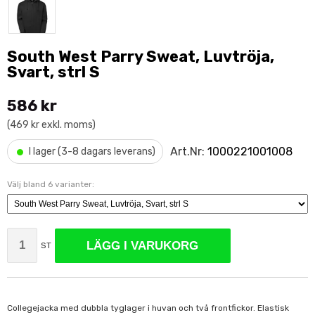
South West Parry Sweat, Luvtröja,
Svart, strl S
586 kr
(469 kr exkl. moms)
•
Art.Nr:
1000221001008
I lager (3-8 dagars leverans)
Välj bland 6 varianter:
LÄGG I VARUKORG
ST
Collegejacka med dubbla tyglager i huvan och två frontfickor. Elastisk