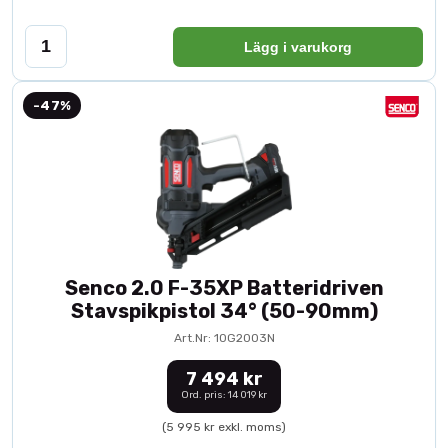
Lägg i varukorg
-47%
Senco 2.0 F-35XP Batteridriven
Stavspikpistol 34° (50-90mm)
Art.Nr: 10G2003N
7 494 kr
Ord. pris: 14 019 kr
(5 995 kr exkl. moms)