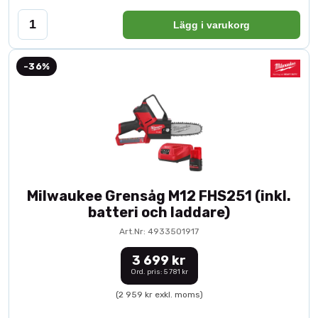
Lägg i varukorg
-36%
Milwaukee Grensåg M12 FHS251 (inkl.
batteri och laddare)
Art.Nr: 4933501917
3 699 kr
Ord. pris: 5 781 kr
(2 959 kr exkl. moms)