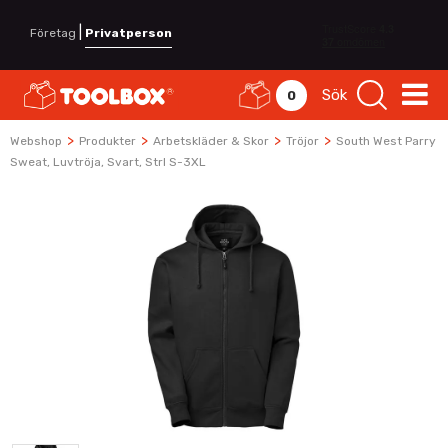
|
Företag
Privatperson
Sök
0
>
>
>
>
Webshop
Produkter
Arbetskläder & Skor
Tröjor
South West Parry
Sweat, Luvtröja, Svart, Strl S-3XL