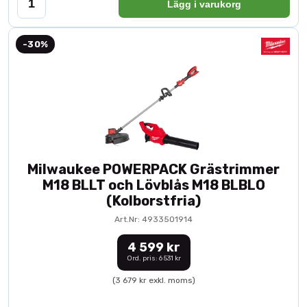
Lägg i varukorg
-30%
Milwaukee POWERPACK Grästrimmer
M18 BLLT och Lövblås M18 BLBLO
(Kolborstfria)
Art.Nr: 4933501914
4 599 kr
Ord. pris: 6 531 kr
(3 679 kr exkl. moms)