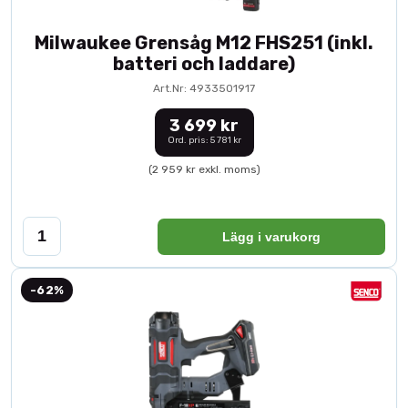
Milwaukee Grensåg M12 FHS251 (inkl.
batteri och laddare)
Art.Nr: 4933501917
3 699 kr
Ord. pris: 5 781 kr
(2 959 kr exkl. moms)
Lägg i varukorg
-62%