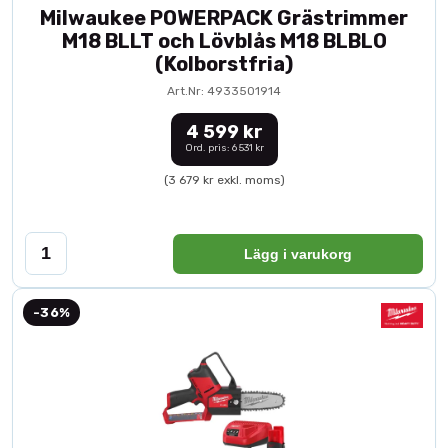
Milwaukee POWERPACK Grästrimmer
M18 BLLT och Lövblås M18 BLBLO
(Kolborstfria)
Art.Nr: 4933501914
4 599 kr
Ord. pris: 6 531 kr
(3 679 kr exkl. moms)
Lägg i varukorg
-36%