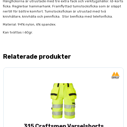
Hängfickorna är utrustade med tre extra fack och verktygshällor. Id-korts
ficka. Reglerbar hammarhank. Framflyttad tumstocksficka som är släppt
nertill för bättre komfort. Tumstocksfickan är utrustad med två
knivhållare, knivhälla och pennficka. Stor benficka med telefonficka.
Material: 94% nylon, 6% spandex.
Kan tvättas i 60gr.
Relaterade produkter
315 Craftsmen Varselshorts