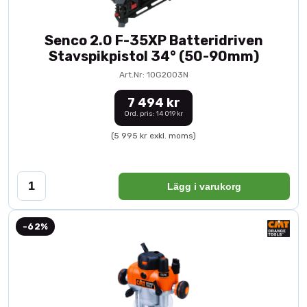
Senco 2.0 F-35XP Batteridriven
Stavspikpistol 34° (50-90mm)
Art.Nr: 10G2003N
7 494 kr
Ord. pris: 14 019 kr
(5 995 kr exkl. moms)
Lägg i varukorg
-62%