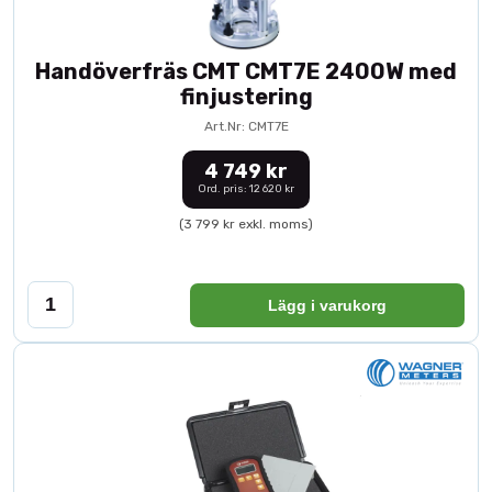
Handöverfräs CMT CMT7E 2400W med
finjustering
Art.Nr: CMT7E
4 749 kr
Ord. pris: 12 620 kr
(3 799 kr exkl. moms)
Lägg i varukorg