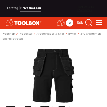
|
Företag
Privatperson
Sök
0
>
>
>
>
Webshop
Produkter
Arbetskläder & Skor
Byxor
310 Craftsmen
Shorts Stretch