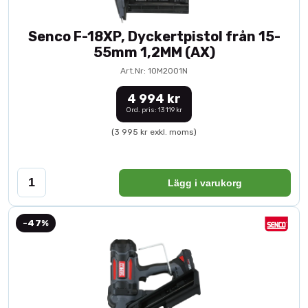
Senco F-18XP, Dyckertpistol från 15-
55mm 1,2MM (AX)
Art.Nr: 10M2001N
4 994 kr
Ord. pris: 13 119 kr
(3 995 kr exkl. moms)
Lägg i varukorg
-47%