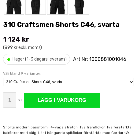
310 Craftsmen Shorts C46, svarta
1 124 kr
(899 kr exkl. moms)
•
Art.Nr:
1000881001046
I lager (1-3 dagars leverans)
Välj bland 9 varianter:
LÄGG I VARUKORG
ST
Shorts modern passform i 4-vägs stretch. Två framfickor. Två förstärkta
bakfickor med bälg. Löst hängande spikfickor förstärkta med Cordura®.