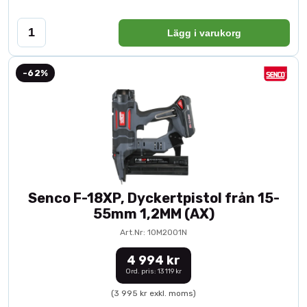
Lägg i varukorg
-62%
Senco F-18XP, Dyckertpistol från 15-
55mm 1,2MM (AX)
Art.Nr: 10M2001N
4 994 kr
Ord. pris: 13 119 kr
(3 995 kr exkl. moms)