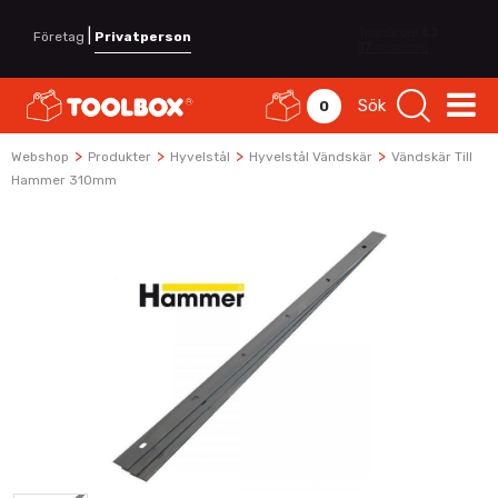
|
Företag
Privatperson
Sök
0
>
>
>
>
Webshop
Produkter
Hyvelstål
Hyvelstål Vändskär
Vändskär Till
Hammer 310mm