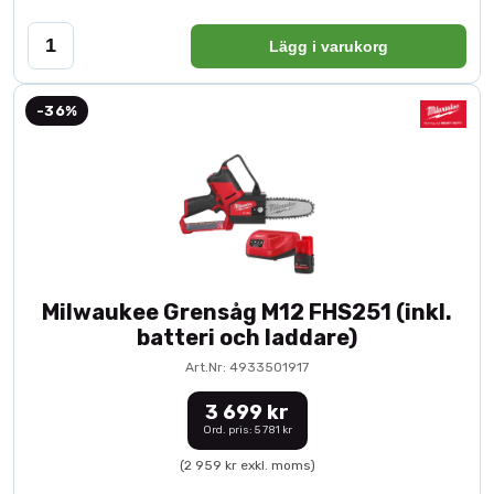
Lägg i varukorg
-36%
Milwaukee Grensåg M12 FHS251 (inkl.
batteri och laddare)
Art.Nr: 4933501917
3 699 kr
Ord. pris: 5 781 kr
(2 959 kr exkl. moms)