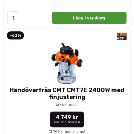
Lägg i varukorg
-62%
Handöverfräs CMT CMT7E 2400W med
finjustering
Art.Nr: CMT7E
4 749 kr
Ord. pris: 12 620 kr
(3 799 kr exkl. moms)