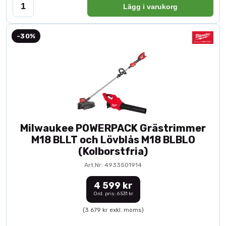
Lägg i varukorg
-30%
Milwaukee POWERPACK Grästrimmer
M18 BLLT och Lövblås M18 BLBLO
(Kolborstfria)
Art.Nr: 4933501914
4 599 kr
Ord. pris: 6 531 kr
(3 679 kr exkl. moms)