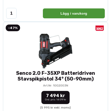
Lägg i varukorg
-47%
Senco 2.0 F-35XP Batteridriven
Stavspikpistol 34° (50-90mm)
Art.Nr: 10G2003N
7 494 kr
Ord. pris: 14 019 kr
(5 995 kr exkl. moms)