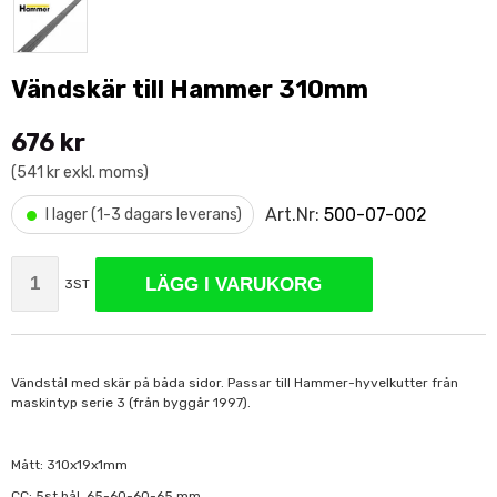
Vändskär till Hammer 310mm
676 kr
(541 kr exkl. moms)
•
Art.Nr:
500-07-002
I lager (1-3 dagars leverans)
LÄGG I VARUKORG
3ST
Vändstål med skär på båda sidor. Passar till Hammer-hyvelkutter från
maskintyp serie 3 (från byggår 1997).
Mått: 310x19x1mm
CC: 5st hål, 65-60-60-65 mm