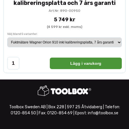
kalibreringsplatta och 7 års garanti
Art.Nr: 890-00950
5 749 kr
(4 599 kr exkl. moms)
Välj bland 5 varianter:
Lägg i varukorg
Toolbox Sweden AB | Box 228 | 597 25 Åtvidaberg | Telefon:
0120-854 50
| Fax:
0120-854 69
| Epost:
info@toolbox.se