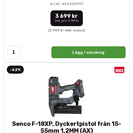
Art.Nr: 4933501917
3 699 kr
Ord. pris: 5 781 kr
(2 959 kr exkl. moms)
Lägg i varukorg
-62%
Senco F-18XP, Dyckertpistol från 15-
55mm 1,2MM (AX)