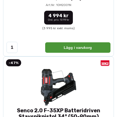
Art.Nr: 10M2001N
4 994 kr
Ord. pris: 13 119 kr
(3 995 kr exkl. moms)
Lägg i varukorg
-47%
Senco 2.0 F-35XP Batteridriven
Stavspikpistol 34° (50-90mm)