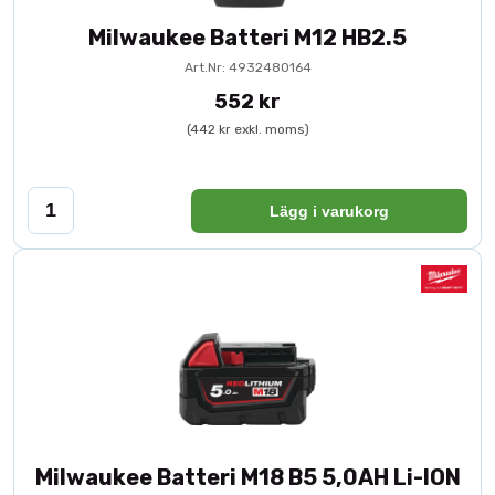
vägen från eggarnas utformning till den teknik som
Milwaukee Batteri M12 HB2.5
används för att tillverka hålsågarna.
Art.Nr: 4932480164
552 kr
Innehåller storlekarna: 19 - 20 - 25 - 32 - 41 - 51 - 57 - 60 - 73
- 83mm
(442 kr exkl. moms)
Lägg i varukorg
Milwaukee Batteri M18 B5 5,0AH Li-ION