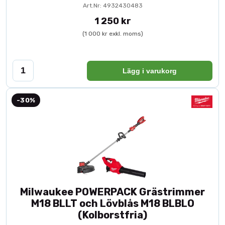
Art.Nr: 4932430483
1 250 kr
(1 000 kr exkl. moms)
Lägg i varukorg
-30%
Milwaukee POWERPACK Grästrimmer
M18 BLLT och Lövblås M18 BLBLO
(Kolborstfria)