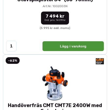
Art.Nr: 10G2003N
7 494 kr
Ord. pris: 14 019 kr
(5 995 kr exkl. moms)
Lägg i varukorg
-62%
Handöverfräs CMT CMT7E 2400W med