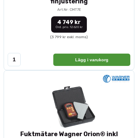
finjustering
Art.Nr: CMT7E
4 749 kr
Ord. pris: 12 620 kr
(3 799 kr exkl. moms)
Lägg i varukorg
Fuktmätare Wagner Orion® inkl