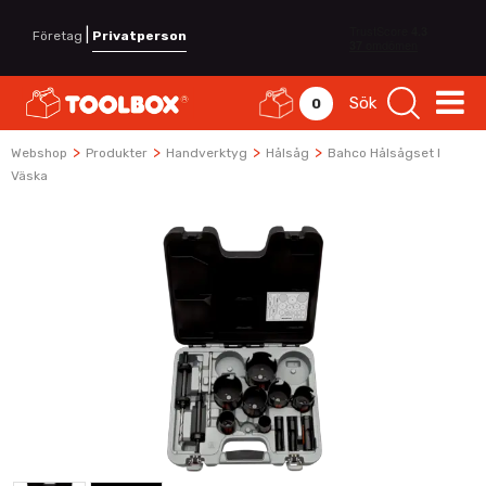
|
Företag
Privatperson
Sök
0
>
>
>
>
Webshop
Produkter
Handverktyg
Hålsåg
Bahco Hålsågset I
Väska