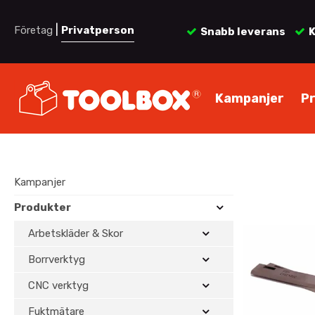
|
Företag
Privatperson
Snabb leverans
K
Kampanjer
P
Kampanjer
Produkter
Arbetskläder & Skor
Borrverktyg
CNC verktyg
Fuktmätare