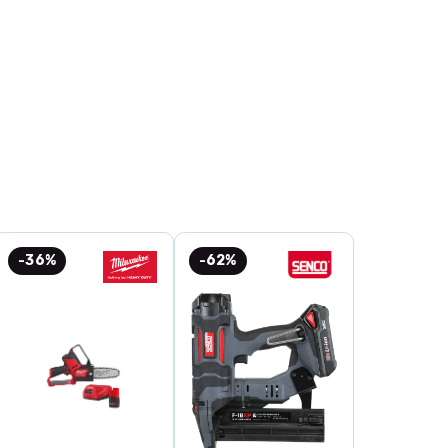
l HSS
00 × 20 × 3 mm
(High Speed Steel)
ol PH260
sområde:
Rikt- och planhyvling av trä
-36%
-62%