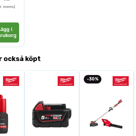
kl. moms)
Typ:
Hyvelstå
Dimension:
3
Material:
HSS 
ägg i
Passar:
Logos
arukorg
Användning
r också köpt
-30%