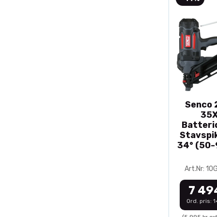
Senco 2
35
Batteri
Stavspik
34° (50
Art.Nr: 1
7 49
Ord. pris: 