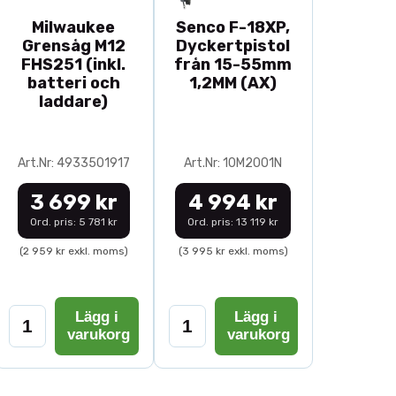
Milwaukee
Senco F-18XP,
Grensåg M12
Dyckertpistol
FHS251 (inkl.
från 15-55mm
batteri och
1,2MM (AX)
laddare)
Art.Nr: 4933501917
Art.Nr: 10M2001N
3 699 kr
4 994 kr
Ord. pris: 5 781 kr
Ord. pris: 13 119 kr
(2 959 kr exkl. moms)
(3 995 kr exkl. moms)
Lägg i
Lägg i
varukorg
varukorg