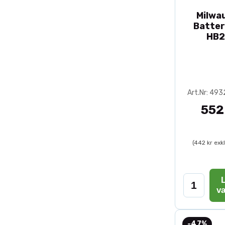
Milwa
Batter
HB2
Art.Nr: 49
552
(442 kr exk
L
v
-47%