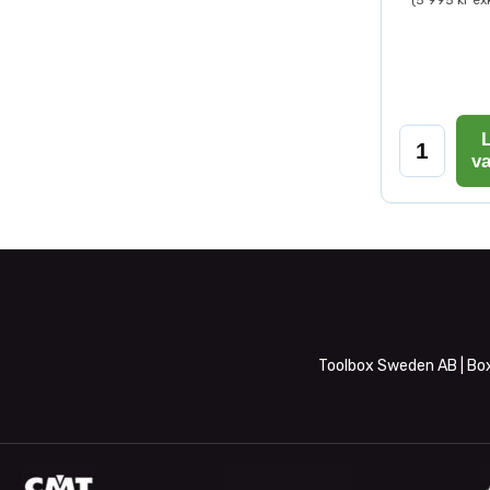
(5 995 kr ex
L
v
Toolbox Sweden AB | Box