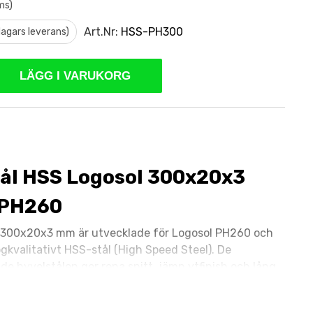
ms)
Art.Nr:
HSS-PH300
 dagars leverans)
LÄGG I VARUKORG
ål HSS Logosol 300x20x3
 PH260
 300x20x3 mm är utvecklade för Logosol PH260 och
högkvalitativt HSS-stål (High Speed Steel). De
ade hyvelstålen ger rena snitt, jämn ytfinish och lång
et gör dem till ett utmärkt val för professionell rikt-
g.