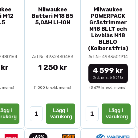
ukee
Milwaukee
Milwaukee
i M12
Batteri M18 B5
POWERPACK
.5
5,0AH Li-ION
Grästrimmer
M18 BLLT och
Lövblås M18
BLBLO
(Kolborstfria)
32480164
Art.Nr: 4932430483
Art.Nr: 4933501914
 kr
1 250 kr
4 599 kr
Ord. pris: 6 531 kr
l. moms)
(1 000 kr exkl. moms)
(3 679 kr exkl. moms)
ägg i
Lägg i
Lägg i
arukorg
varukorg
varukorg
-62%