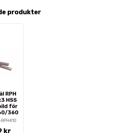
Optimal p
de produkter
Hyvelstålen ä
passform för s
har hög slitst
användning, vi
knivbyten.
Fördelar
Passar L
Tillverka
ål RPH
Dimensio
x3 HSS
Precision
ild för
Lång livs
60/360
Idealisk 
S-RPH410
9 kr
Tekniska 