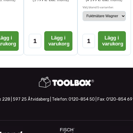
kl. moms)
(3 799 kr exkl. moms)
(4 599 kr exkl. moms)
Välj bland 5 varianter:
ägg i
Lägg i
Lägg i
arukorg
varukorg
varukorg
 228 | 597 25 Åtvidaberg | Telefon:
0120-854 50
| Fax:
0120-854 69