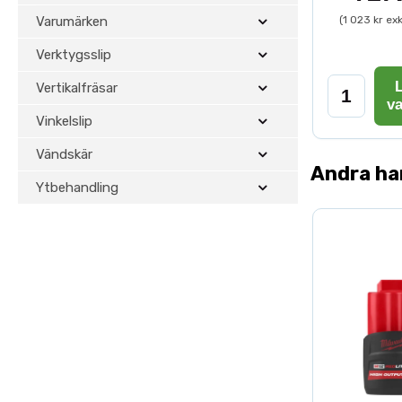
Varumärken
(1 023 kr ex
Verktygsslip
L
Vertikalfräsar
v
Vinkelslip
Vändskär
Andra ha
Ytbehandling