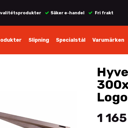
valitétsprodukter
Säker e-handel
Fri frakt
rodukter
Slipning
Specialstål
Varumärken
Hyve
300x
Logo
1 165