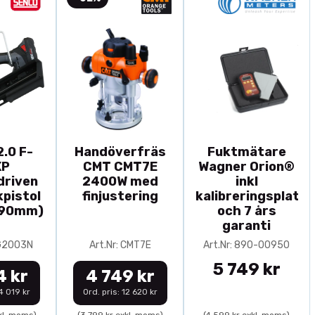
.0 F-
Handöverfräs
Fuktmätare
XP
CMT CMT7E
Wagner Orion®
driven
2400W med
inkl
pistol
finjustering
kalibreringsplatta
-90mm)
och 7 års
garanti
0G2003N
Art.Nr: CMT7E
Art.Nr: 890-00950
5 749 kr
4 kr
4 749 kr
14 019 kr
Ord. pris: 12 620 kr