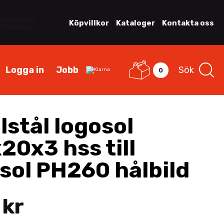
Köpvillkor
Kataloger
Kontakta oss
Logga in
Jobb
Sök
0
lstål logosol
20x3 hss till
sol PH260 hålbild
 kr