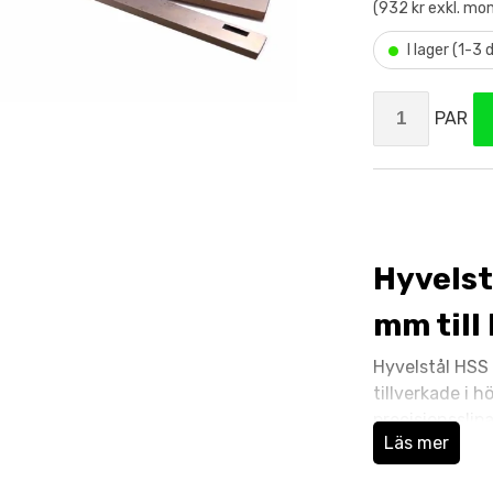
(932 kr exkl. mo
•
I lager (1-3
PAR
Hyvelst
mm till
Hyvelstål HSS
tillverkade i 
precisionsslip
Läs mer
livslängd, vilk
och planhyvlin