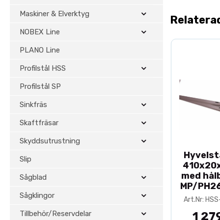
Maskiner & Elverktyg
Relatera
NOBEX Line
PLANO Line
Profilstål HSS
Profilstål SP
Sinkfräs
Skaftfräsar
Skyddsutrustning
Hyvelst
Slip
410x20
med hålb
Sågblad
MP/PH2
Sågklingor
Art.Nr: HS
Tillbehör/Reservdelar
1 27