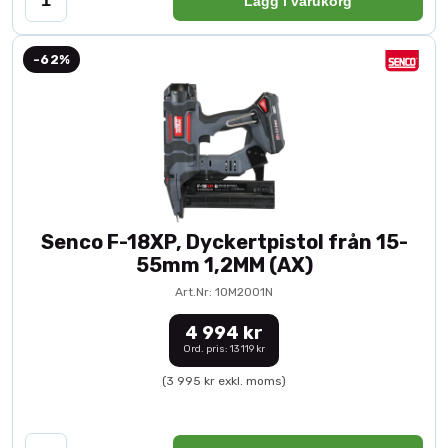
Lägg i varukorg
-62%
Senco F-18XP, Dyckertpistol från 15-
55mm 1,2MM (AX)
Art.Nr: 10M2001N
4 994 kr
Ord. pris: 13 119 kr
(3 995 kr exkl. moms)