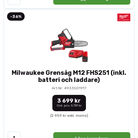
-36%
Milwaukee Grensåg M12 FHS251 (inkl.
batteri och laddare)
Art.Nr: 4933501917
3 699 kr
Ord. pris: 5 781 kr
(2 959 kr exkl. moms)