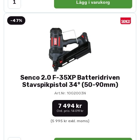
Lägg i varukorg
-47%
Senco 2.0 F-35XP Batteridriven
Stavspikpistol 34° (50-90mm)
Art.Nr: 10G2003N
7 494 kr
Ord. pris: 14 019 kr
(5 995 kr exkl. moms)