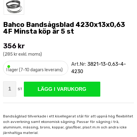
Bahco Bandsågsblad 4230x13x0,63
4F Minsta köp är 5 st
356 kr
(285 kr exkl. moms)
•
Art.Nr:
3821-13-0,63-4-
I lager (7-10 dagars leverans)
4230
LÄGG I VARUKORG
ST
Bandsågblad tillverkade i ett kisellegerat stål för att uppnå hög flexibilitet
och avverkning samt ekonomisk sågning. Passar för sågning i trä,
aluminium, mässing, brons, koppar, glasfiber, plast m.m och andra icke
järnhaltiga material.