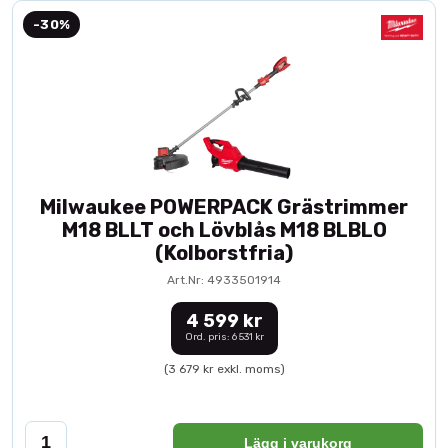
-30%
Milwaukee POWERPACK Grästrimmer
M18 BLLT och Lövblås M18 BLBLO
(Kolborstfria)
Art.Nr: 4933501914
4 599 kr
Ord. pris: 6 531 kr
(3 679 kr exkl. moms)
Lägg i varukorg