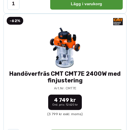
Lägg i varukorg
-62%
Handöverfräs CMT CMT7E 2400W med
finjustering
Art.Nr: CMT7E
4 749 kr
Ord. pris: 12 620 kr
(3 799 kr exkl. moms)