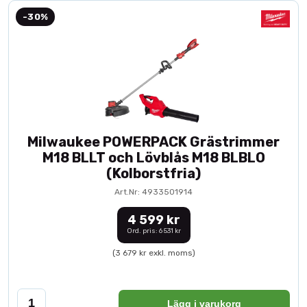
-30%
Milwaukee POWERPACK Grästrimmer
M18 BLLT och Lövblås M18 BLBLO
(Kolborstfria)
Art.Nr: 4933501914
4 599 kr
Ord. pris: 6 531 kr
(3 679 kr exkl. moms)
Lägg i varukorg