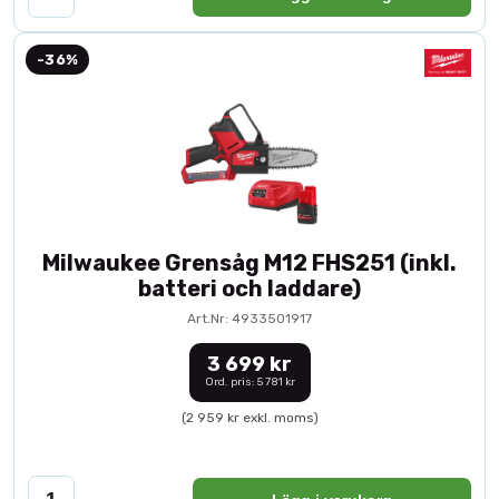
-36%
Milwaukee Grensåg M12 FHS251 (inkl.
batteri och laddare)
Art.Nr: 4933501917
3 699 kr
Ord. pris: 5 781 kr
(2 959 kr exkl. moms)