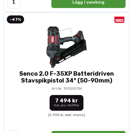
Lägg i varukorg
-47%
Senco 2.0 F-35XP Batteridriven
Stavspikpistol 34° (50-90mm)
Art.Nr: 10G2003N
7 494 kr
Ord. pris: 14 019 kr
(5 995 kr exkl. moms)