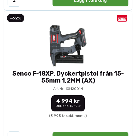
Lägg i varukorg
-62%
Senco F-18XP, Dyckertpistol från 15-
55mm 1,2MM (AX)
Art.Nr: 10M2001N
4 994 kr
Ord. pris: 13 119 kr
(3 995 kr exkl. moms)