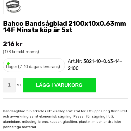
Bahco Bandsågblad 2100x10x0.63mm
14F Minsta köp är 5st
216 kr
(173 kr exkl. moms)
•
Art.Nr:
3821-10-0.63-14-
I lager (7-10 dagars leverans)
2100
LÄGG I VARUKORG
ST
Bandsågblad tillverkade i ett kisellegerat stål för att uppnå hög flexibilitet
och avverkning samt ekonomisk sågning. Passar för sågning i trä,
aluminium, mässing, brons, koppar, glasfiber, plast m.m och andra icke
järnhaltiga material.