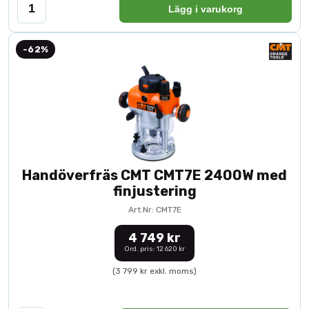
Lägg i varukorg
-62%
Handöverfräs CMT CMT7E 2400W med
finjustering
Art.Nr: CMT7E
4 749 kr
Ord. pris: 12 620 kr
(3 799 kr exkl. moms)