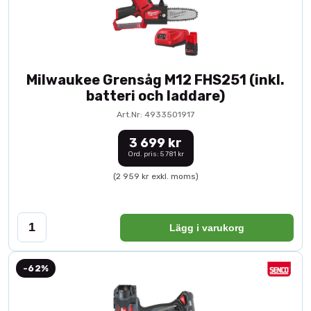
Milwaukee Grensåg M12 FHS251 (inkl.
batteri och laddare)
Art.Nr: 4933501917
3 699 kr
Ord. pris: 5 781 kr
(2 959 kr exkl. moms)
Lägg i varukorg
-62%