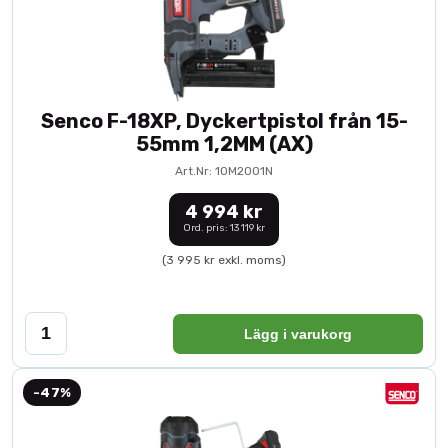
Senco F-18XP, Dyckertpistol från 15-
55mm 1,2MM (AX)
Art.Nr: 10M2001N
4 994 kr
Ord. pris: 13 119 kr
(3 995 kr exkl. moms)
Lägg i varukorg
-47%