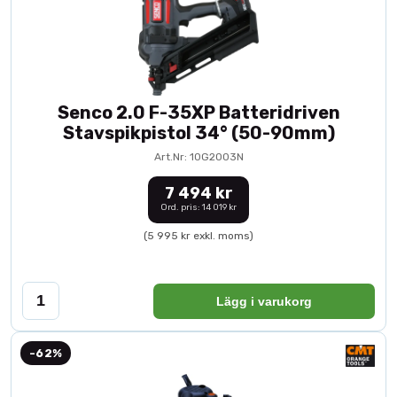
Senco 2.0 F-35XP Batteridriven
Stavspikpistol 34° (50-90mm)
Art.Nr: 10G2003N
7 494 kr
Ord. pris: 14 019 kr
(5 995 kr exkl. moms)
Lägg i varukorg
-62%