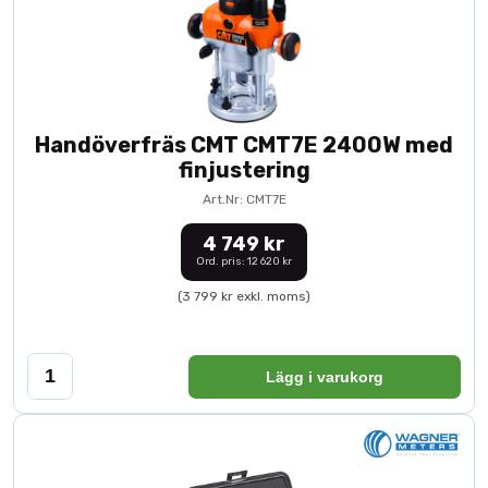
Handöverfräs CMT CMT7E 2400W med
finjustering
Art.Nr: CMT7E
4 749 kr
Ord. pris: 12 620 kr
(3 799 kr exkl. moms)
Lägg i varukorg