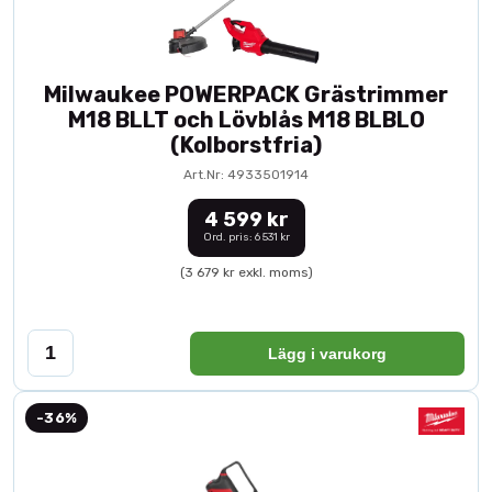
Milwaukee POWERPACK Grästrimmer
M18 BLLT och Lövblås M18 BLBLO
(Kolborstfria)
Art.Nr: 4933501914
4 599 kr
Ord. pris: 6 531 kr
(3 679 kr exkl. moms)
Lägg i varukorg
-36%