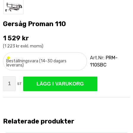
Gersåg Proman 110
1 529 kr
(1 223 kr exkl. moms)
•
Art.Nr:
PRM-
Beställningsvara (14-30 dagars
110SBC
leverans)
LÄGG I VARUKORG
ST
Relaterade produkter