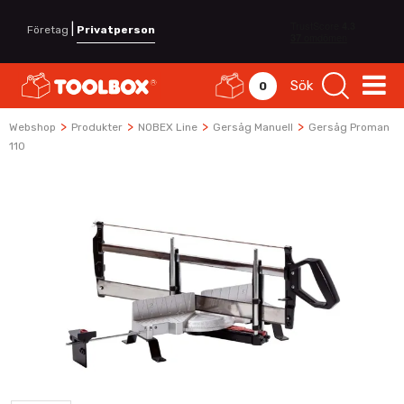
|
Företag
Privatperson
Sök
0
>
>
>
>
Webshop
Produkter
NOBEX Line
Gersåg Manuell
Gersåg Proman
110