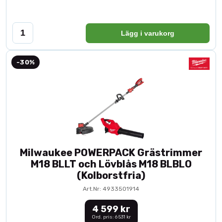
Lägg i varukorg
-30%
Milwaukee POWERPACK Grästrimmer
M18 BLLT och Lövblås M18 BLBLO
(Kolborstfria)
Art.Nr: 4933501914
4 599 kr
Ord. pris: 6 531 kr