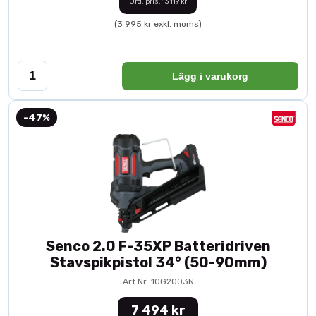
Ord. pris: 13 119 kr
(3 995 kr exkl. moms)
Lägg i varukorg
-47%
Senco 2.0 F-35XP Batteridriven
Stavspikpistol 34° (50-90mm)
Art.Nr: 10G2003N
7 494 kr