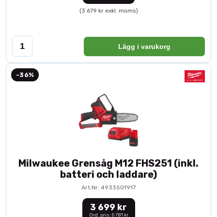
(3 679 kr exkl. moms)
Lägg i varukorg
-36%
Milwaukee Grensåg M12 FHS251 (inkl.
batteri och laddare)
Art.Nr: 4933501917
3 699 kr
Ord. pris: 5 781 kr