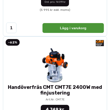
Ord. pris: 14 019 kr
(5 995 kr exkl. moms)
Lägg i varukorg
-62%
Handöverfräs CMT CMT7E 2400W med
finjustering
Art.Nr: CMT7E
4 749 kr