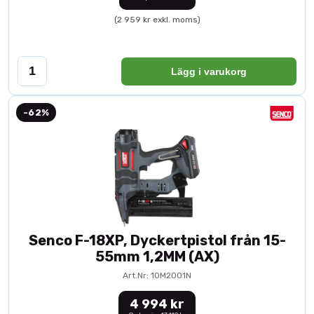
(2 959 kr exkl. moms)
Lägg i varukorg
-62%
Senco F-18XP, Dyckertpistol från 15-
55mm 1,2MM (AX)
Art.Nr: 10M2001N
4 994 kr