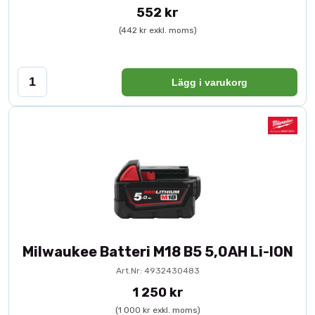
552 kr
Typ:
Hyvelstål HSS
Dimension:
310 × 25 × 3 mm
(442 kr exkl. moms)
Material:
HSS (High Speed Steel)
Passar:
PH360
Användningsområde:
Rikt- och planhyvling av trä
Lägg i varukorg
Milwaukee Batteri M18 B5 5,0AH Li-ION
Art.Nr: 4932430483
1 250 kr
(1 000 kr exkl. moms)