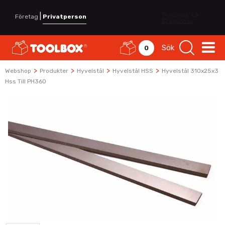
|
Företag
Privatperson
Sök
0
>
>
>
>
Webshop
Produkter
Hyvelstål
Hyvelstål HSS
Hyvelstål 310x25x3
Hss Till PH360