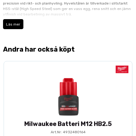
precision vid rikt- och planhyvling. Hyvelstålen är tillverkade i slitstarkt
HSS-stål (High Speed Steel) som ger en vass egg, rena snitt och en jämn
ytfinish vid bearbetning av massivt trä.
Läs mer
Hög precision och lång livslängd
De precisionsslipade hyvelstålen ger en exakt passform och stabil
prestanda i maskinen. HSS-materialet har hög slitstyrka och bibehåller
Andra har också köpt
skärpan under lång tids användning, vilket minskar stillestånd och
behovet av frekventa knivbyten.
Fördelar
Passar PH360
Tillverkade i slitstarkt HSS-stål
Dimension: 310 × 25 × 3 mm
Slipade för hög precision och rena snitt
Lång livslängd och jämn skärkvalitet
Idealisk för rikt- och planhyvling i massivt trä
Milwaukee Batteri M12 HB2.5
Tekniska specifikationer
Art.Nr: 4932480164