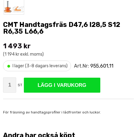
CMT Handtagsfräs D47,6 I28,5 S12
R6,35 L66,6
1 493 kr
(1 194 kr exkl. moms)
•
Art.Nr:
955,601,11
I lager (3-8 dagars leverans)
LÄGG I VARUKORG
ST
För fräsning av handtagsprofiler i lådfronter och luckor.
Andra har också köpt