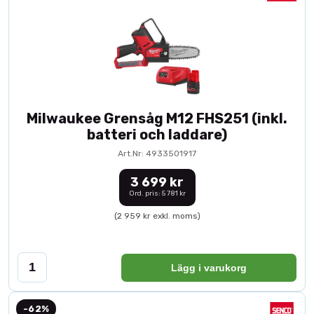
Milwaukee Grensåg M12 FHS251 (inkl.
batteri och laddare)
Art.Nr: 4933501917
3 699 kr
Ord. pris: 5 781 kr
(2 959 kr exkl. moms)
Lägg i varukorg
-62%