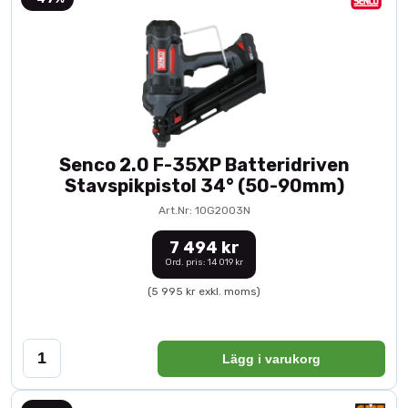
Senco 2.0 F-35XP Batteridriven
Stavspikpistol 34° (50-90mm)
Art.Nr: 10G2003N
7 494 kr
Ord. pris: 14 019 kr
(5 995 kr exkl. moms)
Lägg i varukorg