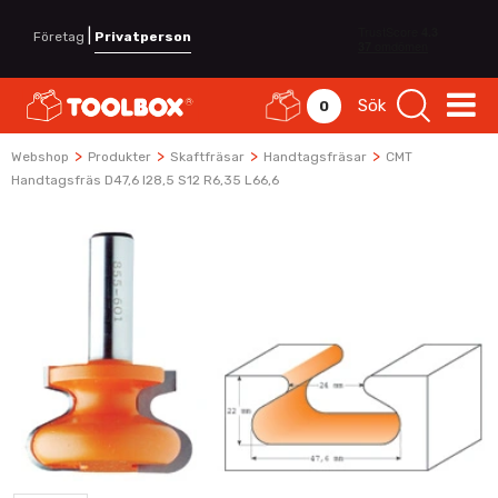
|
Företag
Privatperson
Sök
0
>
>
>
>
Webshop
Produkter
Skaftfräsar
Handtagsfräsar
CMT
Handtagsfräs D47,6 I28,5 S12 R6,35 L66,6