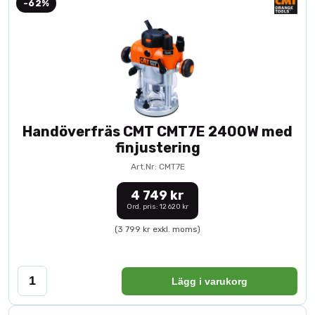
-62%
Handöverfräs CMT CMT7E 2400W med
finjustering
Art.Nr: CMT7E
4 749 kr
Ord. pris: 12 620 kr
(3 799 kr exkl. moms)
Lägg i varukorg