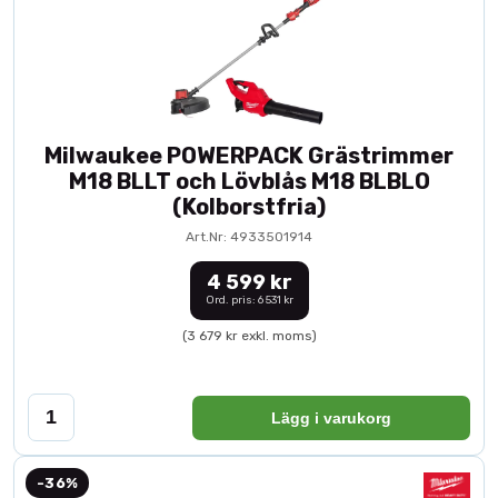
Milwaukee POWERPACK Grästrimmer
M18 BLLT och Lövblås M18 BLBLO
(Kolborstfria)
Art.Nr: 4933501914
4 599 kr
Ord. pris: 6 531 kr
(3 679 kr exkl. moms)
Lägg i varukorg
-36%