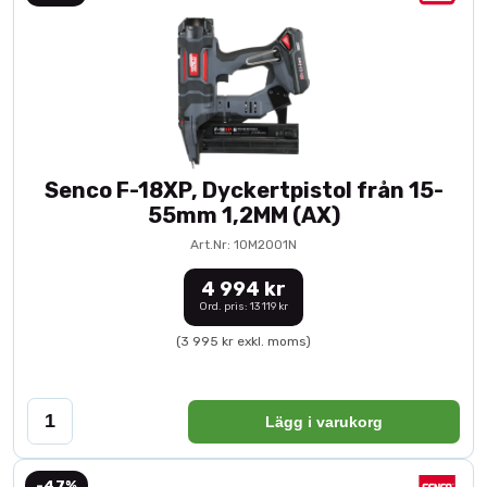
Senco F-18XP, Dyckertpistol från 15-
55mm 1,2MM (AX)
Art.Nr: 10M2001N
4 994 kr
Ord. pris: 13 119 kr
(3 995 kr exkl. moms)
Lägg i varukorg
-47%