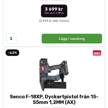
3 699 kr
Ord. pris: 5 781 kr
(2 959 kr exkl. moms)
Lägg i varukorg
-62%
Senco F-18XP, Dyckertpistol från 15-
55mm 1,2MM (AX)