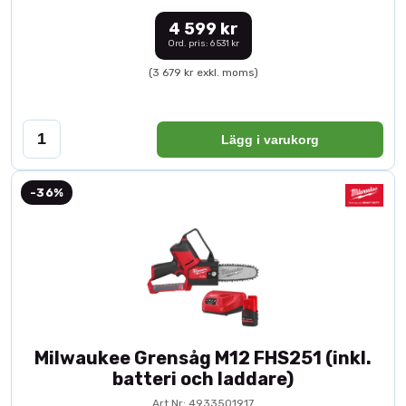
4 599 kr
Ord. pris: 6 531 kr
(3 679 kr exkl. moms)
Lägg i varukorg
-36%
Milwaukee Grensåg M12 FHS251 (inkl.
batteri och laddare)
Art.Nr: 4933501917