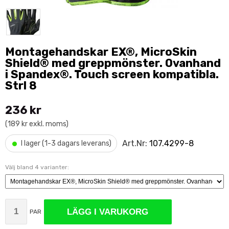
Montagehandskar EX®, MicroSkin
Shield® med greppmönster. Ovanhand
i Spandex®. Touch screen kompatibla.
Strl 8
236 kr
(189 kr exkl. moms)
•
Art.Nr:
107.4299-8
I lager (1-3 dagars leverans)
Välj bland 4 varianter:
LÄGG I VARUKORG
PAR