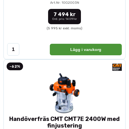
Art.Nr: 10G2003N
7 494 kr
Ord. pris: 14 019 kr
(5 995 kr exkl. moms)
Lägg i varukorg
-62%
Handöverfräs CMT CMT7E 2400W med
finjustering