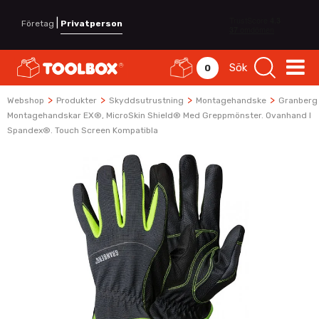
|
Företag
Privatperson
Sök
0
>
>
>
>
Webshop
Produkter
Skyddsutrustning
Montagehandske
Granberg
Montagehandskar EX®, MicroSkin Shield® Med Greppmönster. Ovanhand I
Spandex®. Touch Screen Kompatibla