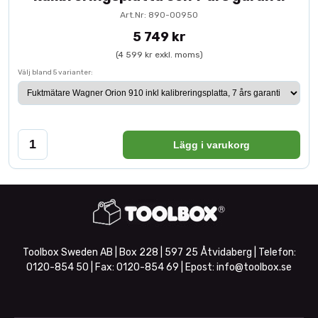
Art.Nr: 890-00950
5 749 kr
(4 599 kr exkl. moms)
Välj bland 5 varianter:
Lägg i varukorg
Toolbox Sweden AB | Box 228 | 597 25 Åtvidaberg | Telefon:
0120-854 50
| Fax:
0120-854 69
| Epost:
info@toolbox.se