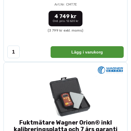
Art.Nr: CMT7E
4 749 kr
Ord. pris: 12 620 kr
(3 799 kr exkl. moms)
Lägg i varukorg
Fuktmätare Wagner Orion® inkl
kalibreringsplatta och 7 års garanti