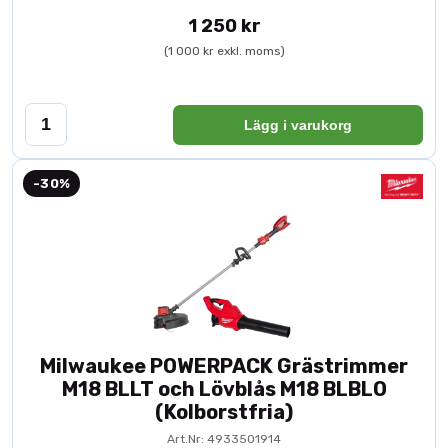
1 250 kr
(1 000 kr exkl. moms)
Lägg i varukorg
-30%
Milwaukee POWERPACK Grästrimmer
M18 BLLT och Lövblås M18 BLBLO
(Kolborstfria)
Art.Nr: 4933501914