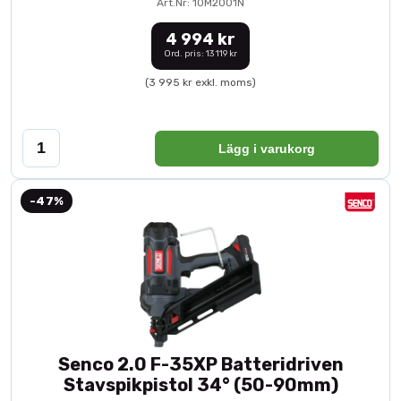
Art.Nr: 10M2001N
4 994 kr
Ord. pris: 13 119 kr
(3 995 kr exkl. moms)
Lägg i varukorg
-47%
Senco 2.0 F-35XP Batteridriven
Stavspikpistol 34° (50-90mm)