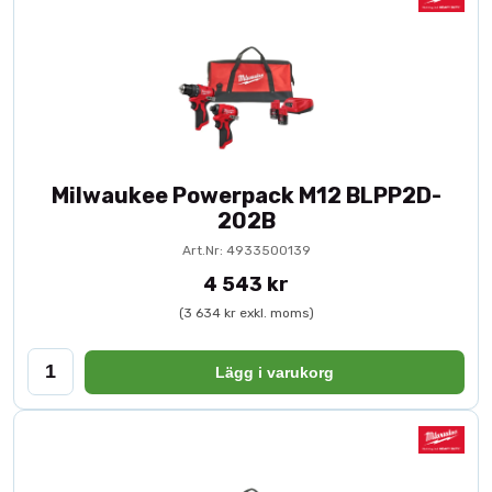
Milwaukee Powerpack M12 BLPP2D-
202B
Art.Nr: 4933500139
4 543 kr
(3 634 kr exkl. moms)
Lägg i varukorg