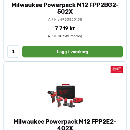
Milwaukee Powerpack M12 FPP2BG2-
502X
Art.Nr: 4933500138
7 719 kr
(6 175 kr exkl. moms)
Lägg i varukorg
Milwaukee Powerpack M12 FPP2E2-
402X