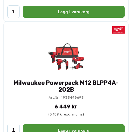
Lägg i varukorg
Milwaukee Powerpack M12 BLPP4A-
202B
Art.Nr: 4933499693
6 449 kr
(5 159 kr exkl. moms)
Lägg i varukorg