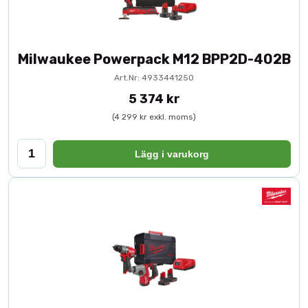
Milwaukee Powerpack M12 BPP2D-402B
Art.Nr: 4933441250
5 374 kr
(4 299 kr exkl. moms)
Lägg i varukorg