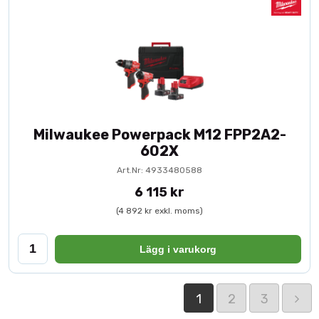
Milwaukee Powerpack M12 FPP2A2-
602X
Art.Nr: 4933480588
6 115 kr
(4 892 kr exkl. moms)
Lägg i varukorg
1
2
3