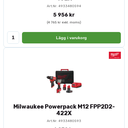
Art.Nr: 4933480594
5 956 kr
(4 765 kr exkl. moms)
Lägg i varukorg
Milwaukee Powerpack M12 FPP2D2-
422X
Art.Nr: 4933480593