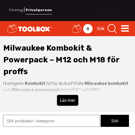
|
Företag
Privatperson
Sök
0
Milwaukee Kombokit &
Powerpack – M12 och M18 för
proffs
I kategorin
Kombokit
hittar du kraftfulla
Milwaukee kombokit
och
Milwaukee powerpack
inom M12™ och M18™-
plattformarna. Ett kombokit är den perfekta lösningen för dig
Läs mer
som vill ha flera maskiner, batterier och laddare samlade i ett
komplett paket.
Med ett
M12 powerpack
får du kompakta och smidiga verktyg
för service, installation och montage. Ett
M18 powerpack
erbjuder högre kraft och prestanda för bygg, entreprenad och