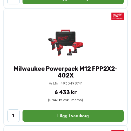
Milwaukee Powerpack M12 FPP2X2-
402X
Art.Nr: 4933498741
6 433 kr
(5 146 kr exkl. moms)
Lägg i varukorg