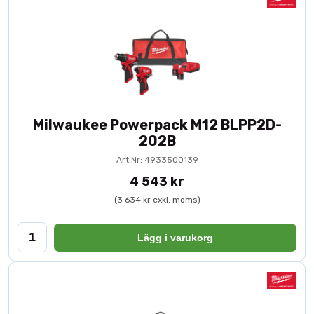
Milwaukee Powerpack M12 BLPP2D-
202B
Art.Nr: 4933500139
4 543 kr
(3 634 kr exkl. moms)
Lägg i varukorg