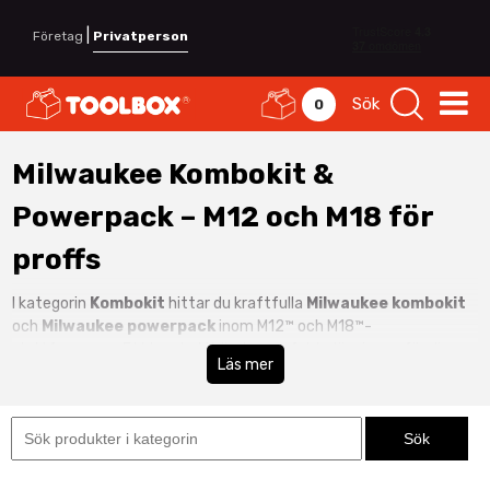
|
Företag
Privatperson
Sök
0
Milwaukee Kombokit &
Powerpack – M12 och M18 för
proffs
I kategorin
Kombokit
hittar du kraftfulla
Milwaukee kombokit
och
Milwaukee powerpack
inom M12™ och M18™-
plattformarna. Ett kombokit är den perfekta lösningen för dig
Läs mer
som vill ha flera maskiner, batterier och laddare samlade i ett
komplett paket.
Med ett
M12 powerpack
får du kompakta och smidiga verktyg
för service, installation och montage. Ett
M18 powerpack
erbjuder högre kraft och prestanda för bygg, entreprenad och