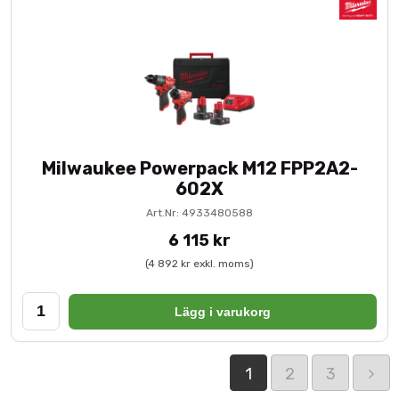
Milwaukee Powerpack M12 FPP2A2-
602X
Art.Nr: 4933480588
6 115 kr
(4 892 kr exkl. moms)
Lägg i varukorg
1
2
3