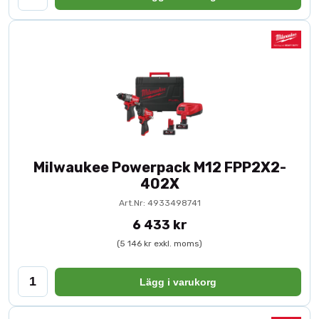
Milwaukee Powerpack M12 FPP2X2-
402X
Art.Nr: 4933498741
6 433 kr
(5 146 kr exkl. moms)
Lägg i varukorg