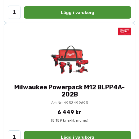
Lägg i varukorg
Milwaukee Powerpack M12 BLPP4A-
202B
Art.Nr: 4933499693
6 449 kr
(5 159 kr exkl. moms)
Lägg i varukorg