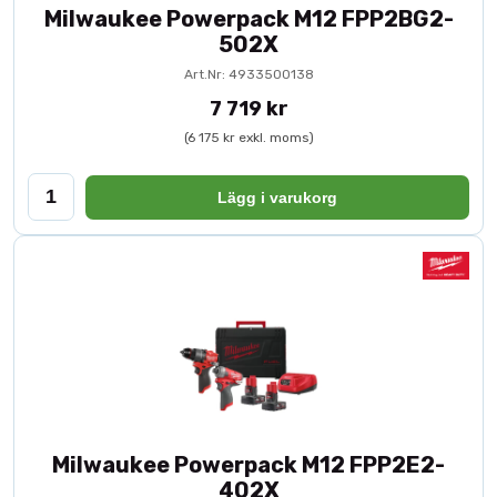
Milwaukee Powerpack M12 FPP2BG2-
502X
Art.Nr: 4933500138
7 719 kr
(6 175 kr exkl. moms)
Lägg i varukorg
Milwaukee Powerpack M12 FPP2E2-
402X