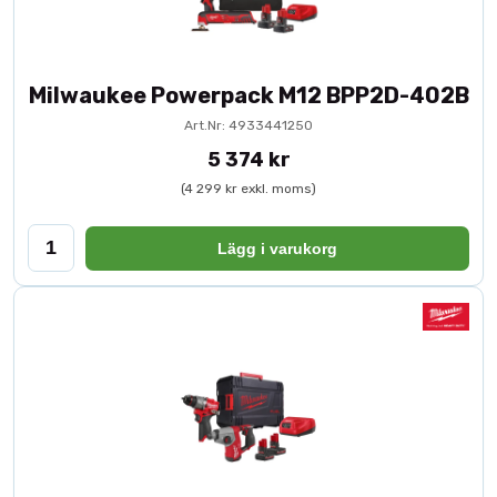
Milwaukee Powerpack M12 BPP2D-402B
Art.Nr: 4933441250
5 374 kr
(4 299 kr exkl. moms)
Lägg i varukorg