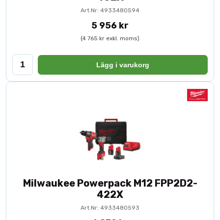
Art.Nr: 4933480594
5 956 kr
(4 765 kr exkl. moms)
Lägg i varukorg
Milwaukee Powerpack M12 FPP2D2-
422X
Art.Nr: 4933480593