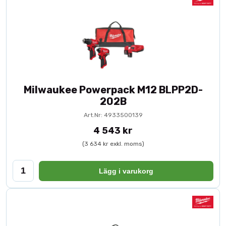
Milwaukee Powerpack M12 BLPP2D-
202B
Art.Nr: 4933500139
4 543 kr
(3 634 kr exkl. moms)
Lägg i varukorg