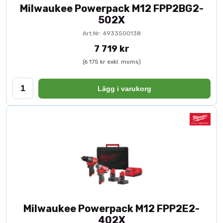
Milwaukee Powerpack M12 FPP2BG2-
502X
Art.Nr: 4933500138
7 719 kr
(6 175 kr exkl. moms)
Lägg i varukorg
Milwaukee Powerpack M12 FPP2E2-
402X