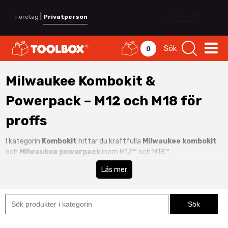
|
Företag
Privatperson
Sök
0
Milwaukee Kombokit &
Powerpack – M12 och M18 för
proffs
I kategorin
Kombokit
hittar du kraftfulla
Milwaukee kombokit
och
Milwaukee powerpack
inom M12™ och M18™-
plattformarna. Ett kombokit är den perfekta lösningen för dig
Läs mer
som vill ha flera maskiner, batterier och laddare samlade i ett
komplett paket.
Med ett
M12 powerpack
får du kompakta och smidiga verktyg
för service, installation och montage. Ett
M18 powerpack
erbjuder högre kraft och prestanda för bygg, entreprenad och