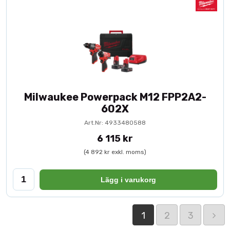
Milwaukee Powerpack M12 FPP2A2-
602X
Art.Nr: 4933480588
6 115 kr
(4 892 kr exkl. moms)
Lägg i varukorg
1
2
3