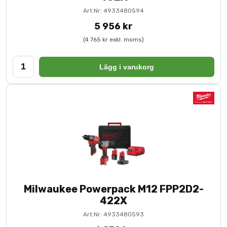
Art.Nr: 4933480594
5 956 kr
(4 765 kr exkl. moms)
Lägg i varukorg
Milwaukee Powerpack M12 FPP2D2-
422X
Art.Nr: 4933480593