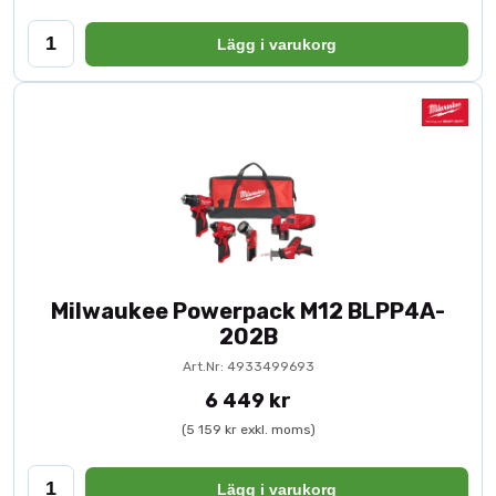
Lägg i varukorg
Milwaukee Powerpack M12 BLPP4A-
202B
Art.Nr: 4933499693
6 449 kr
(5 159 kr exkl. moms)
Lägg i varukorg