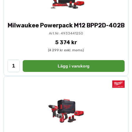
Milwaukee Powerpack M12 BPP2D-402B
Art.Nr: 4933441250
5 374 kr
(4 299 kr exkl. moms)
Lägg i varukorg