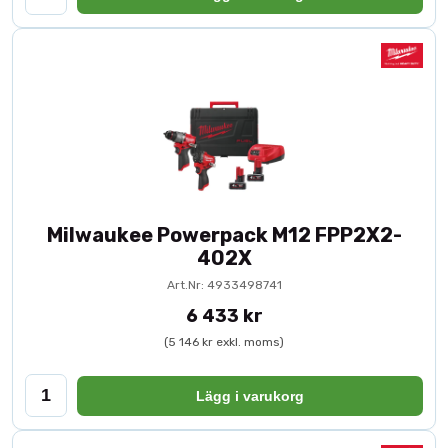
Milwaukee Powerpack M12 FPP2X2-
402X
Art.Nr: 4933498741
6 433 kr
(5 146 kr exkl. moms)
Lägg i varukorg