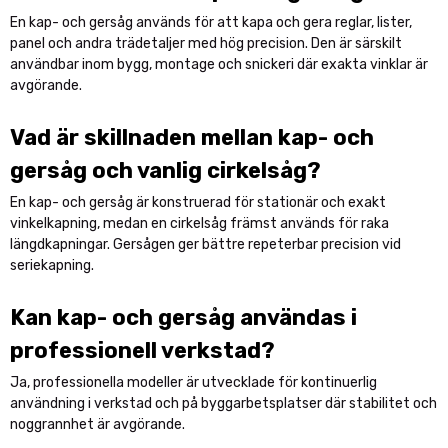
byggarbetsplatser där precision, stabilitet och driftsäkerhet är
En kap- och gersåg används för att kapa och gera reglar, lister,
avgörande. Med rätt maskin får du exakta snitt och ett effektivt
panel och andra trädetaljer med hög precision. Den är särskilt
arbetsflöde i varje projekt.
användbar inom bygg, montage och snickeri där exakta vinklar är
avgörande.
Köp kap- och gersåg online – För exakt och
effektiv kapning
Vad är skillnaden mellan kap- och
Toolbox erbjuder kap- och gersågar för professionell användning
gersåg och vanlig cirkelsåg?
inom snickeri, bygg och industriell träproduktion. Beställ online
med snabb leverans och investera i maskiner som levererar
En kap- och gersåg är konstruerad för stationär och exakt
precision och lång livslängd.
vinkelkapning, medan en cirkelsåg främst används för raka
längdkapningar. Gersågen ger bättre repeterbar precision vid
Kap- och gersåg för professionell verkstad
seriekapning.
och industriellt byggarbete
Kan kap- och gersåg användas i
Med en kap- och gersåg av hög kvalitet säkerställer du exakta
vinklar, rena snitt och repeterbar precision. Ett självklart val för
professionell verkstad?
yrkesproffs som prioriterar effektivitet, säkerhet och hållbara
Ja, professionella modeller är utvecklade för kontinuerlig
resultat.
användning i verkstad och på byggarbetsplatser där stabilitet och
noggrannhet är avgörande.