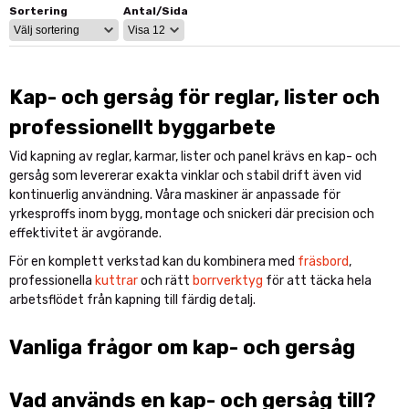
För snickeri, bygg och industriell produktion
Sortering
Antal/Sida
Kap- och gersågar används vid kapning av reglar, lister, panel och
andra trädetaljer där exakt vinkel och repeterbar precision är
avgörande.
Kap- och gersåg för reglar, lister och
Exakta geringssnitt
professionellt byggarbete
Stabil konstruktion för professionell användning
Effektiv vid serieproduktion
Vid kapning av reglar, karmar, lister och panel krävs en kap- och
Perfekt för verkstad och montagearbete
gersåg som levererar exakta vinklar och stabil drift även vid
kontinuerlig användning. Våra maskiner är anpassade för
Skapa en komplett träbearbetningsstation
yrkesproffs inom bygg, montage och snickeri där precision och
effektivitet är avgörande.
För en effektiv verkstad kan kap- och gersåg kombineras med
stabila
fräsbord
och professionella
kuttrar
för profil- och
För en komplett verkstad kan du kombinera med
fräsbord
,
detaljbearbetning.
professionella
kuttrar
och rätt
borrverktyg
för att täcka hela
arbetsflödet från kapning till färdig detalj.
Vid kompletterande håltagning kan du även använda vårt
sortiment av
borrverktyg
för en komplett produktionslösning.
Vanliga frågor om kap- och gersåg
Anpassade för yrkesproffs
Vad används en kap- och gersåg till?
Våra kap- och gersågar är utvecklade för verkstäder och