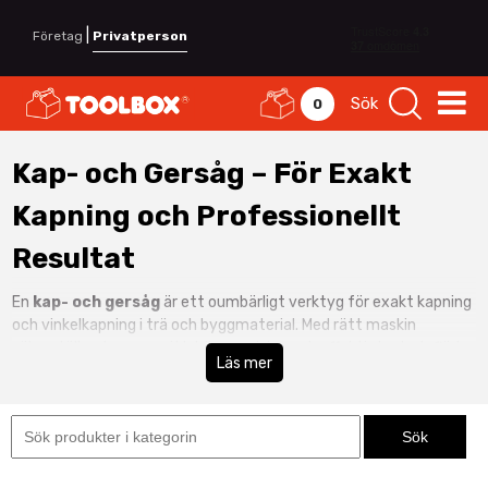
|
Företag
Privatperson
Sök
0
Kap- och Gersåg – För Exakt
Kapning och Professionellt
Resultat
En
kap- och gersåg
är ett oumbärligt verktyg för exakt kapning
och vinkelkapning i trä och byggmaterial. Med rätt maskin
säkerställer du rena snitt, hög precision och effektivt arbetsflöde
Läs mer
inom snickeri, montage och verkstad.
Hos Toolbox hittar du kap- och gersågar anpassade för
professionell användning. Se även hela vårt sortiment inom
maskiner & elverktyg
.