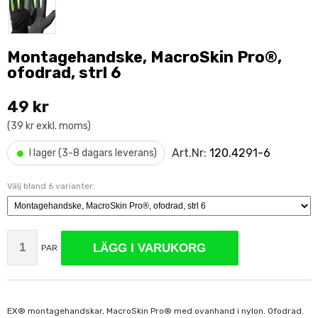
Montagehandske, MacroSkin Pro®,
ofodrad, strl 6
49 kr
(39 kr exkl. moms)
•
Art.Nr:
120.4291-6
I lager (3-8 dagars leverans)
Välj bland 6 varianter:
LÄGG I VARUKORG
PAR
EX® montagehandskar, MacroSkin Pro® med ovanhand i nylon. Ofodrad.