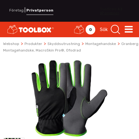
|
Företag
Privatperson
Sök
0
>
>
>
>
Webshop
Produkter
Skyddsutrustning
Montagehandske
Granberg
Montagehandske, MacroSkin Pro®, Ofodrad