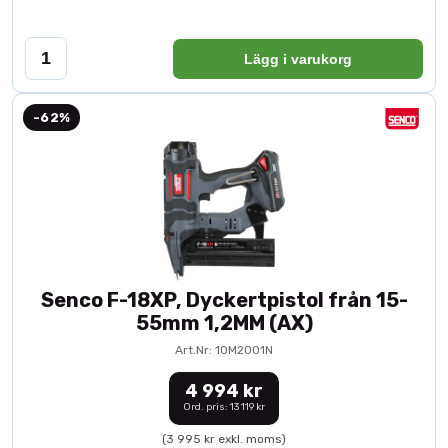
Lägg i varukorg
-62%
Senco F-18XP, Dyckertpistol från 15-
55mm 1,2MM (AX)
Art.Nr: 10M2001N
4 994 kr
Ord. pris: 13 119 kr
(3 995 kr exkl. moms)