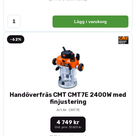
Lägg i varukorg
-62%
Handöverfräs CMT CMT7E 2400W med
finjustering
Art.Nr: CMT7E
4 749 kr
Ord. pris: 12 620 kr