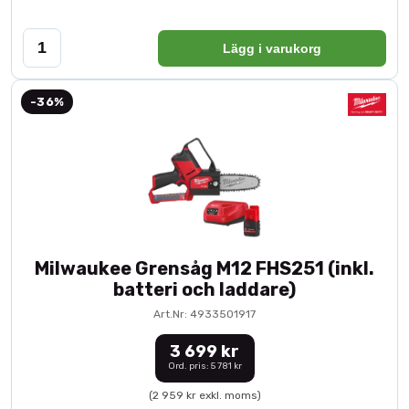
Lägg i varukorg
-36%
Milwaukee Grensåg M12 FHS251 (inkl.
batteri och laddare)
Art.Nr: 4933501917
3 699 kr
Ord. pris: 5 781 kr
(2 959 kr exkl. moms)