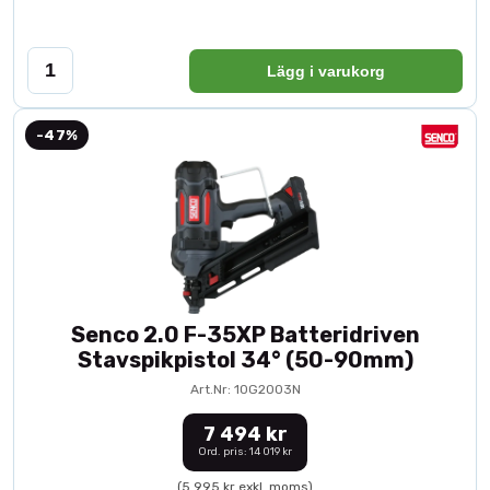
Lägg i varukorg
-47%
Senco 2.0 F-35XP Batteridriven
Stavspikpistol 34° (50-90mm)
Art.Nr: 10G2003N
7 494 kr
Ord. pris: 14 019 kr
(5 995 kr exkl. moms)