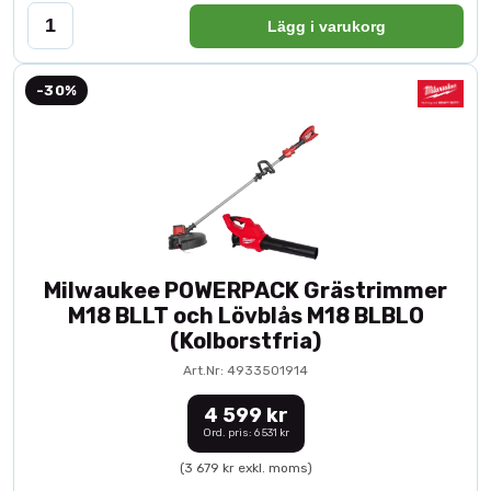
Lägg i varukorg
-30%
Milwaukee POWERPACK Grästrimmer
M18 BLLT och Lövblås M18 BLBLO
(Kolborstfria)
Art.Nr: 4933501914
4 599 kr
Ord. pris: 6 531 kr
(3 679 kr exkl. moms)