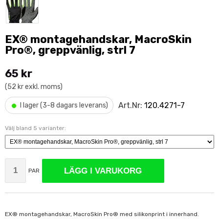
EX® montagehandskar, MacroSkin
Pro®, greppvänlig, strl 7
65 kr
(52 kr exkl. moms)
•
Art.Nr:
120.4271-7
I lager (3-8 dagars leverans)
Välj bland 5 varianter:
LÄGG I VARUKORG
PAR
EX® montagehandskar, MacroSkin Pro® med silikonprint i innerhand.