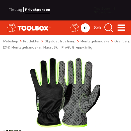
|
Företag
Privatperson
Sök
0
>
>
>
>
Webshop
Produkter
Skyddsutrustning
Montagehandske
Granberg
EX® Montagehandskar, MacroSkin Pro®, Greppvänlig