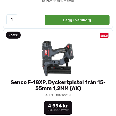
(2 959 kr exkl. moms)
Lägg i varukorg
-62%
Senco F-18XP, Dyckertpistol från 15-
55mm 1,2MM (AX)
Art.Nr: 10M2001N
4 994 kr
Ord. pris: 13 119 kr