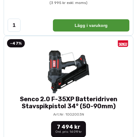
(3 995 kr exkl. moms)
Lägg i varukorg
-47%
Senco 2.0 F-35XP Batteridriven
Stavspikpistol 34° (50-90mm)
Art.Nr: 10G2003N
7 494 kr
Ord. pris: 14 019 kr