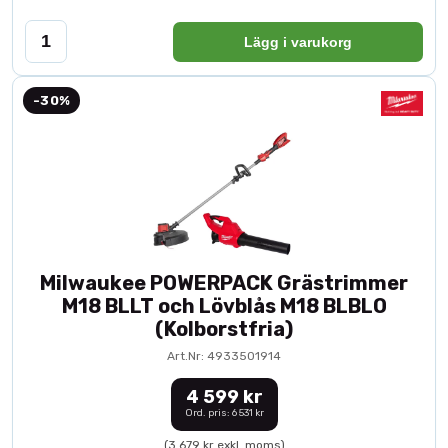
Lägg i varukorg
-30%
Milwaukee POWERPACK Grästrimmer
M18 BLLT och Lövblås M18 BLBLO
(Kolborstfria)
Art.Nr: 4933501914
4 599 kr
Ord. pris: 6 531 kr
(3 679 kr exkl. moms)