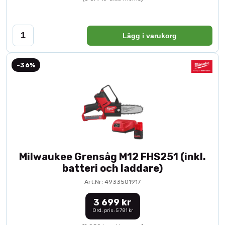
Lägg i varukorg
-36%
Milwaukee Grensåg M12 FHS251 (inkl.
batteri och laddare)
Art.Nr: 4933501917
3 699 kr
Ord. pris: 5 781 kr