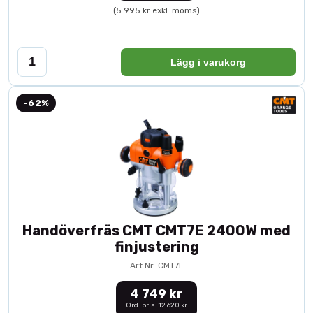
(5 995 kr exkl. moms)
Lägg i varukorg
-62%
Handöverfräs CMT CMT7E 2400W med
finjustering
Art.Nr: CMT7E
4 749 kr
Ord. pris: 12 620 kr